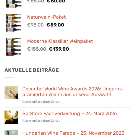
Ursprünglicher
Aktueller
€
88,40
€
80,00
Preis
Preis
war:
ist:
Naturwein-Paket
€88,40
€80,00.
Ursprünglicher
Aktueller
€
98,00
€
89,00
Preis
Preis
war:
ist:
Moderne Klassiker Weinpaket
€98,00
€89,00.
Ursprünglicher
Aktueller
€
155,00
€
139,00
Preis
Preis
war:
ist:
€155,00
€139,00.
AKTUELLE BEITRÄGE
Decanter World Wine Awards 2026: Ungarns
prämierten Weine aus unserer Auswahl
für
Kommentare deaktiviert
Decanter
World
BorStore Fachverkostung – 24. März 2026
Wine
für
Kommentare deaktiviert
Awards
BorStore
2026:
Fachverkostung
Hungarian Wine Parade – 25. November 2025
Ungarns