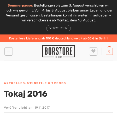
Sommerpause:
Bestellungen bis zum 3. August verschicken wir
noch wie gewohnt. Vom 4. bis 8. August bleiben unser Laden und der
Versand geschlossen. Bestellungen könnt ihr weiterhin aufgeben –
wir verschicken sie ab Montag, dem 10. August.
VERWERFEN
Zum
Kostenlose Lieferung ab 100 € deutschlandweit / ab 60 € in Berlin!
Inhalt
springen
0
AKTUELLES
,
WEINSTILE & TRENDS
Tokaj 2016
Veröffentlicht am
19.11.2017