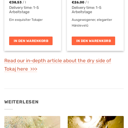
€
38,53
/
l
€
26,00
/
l
Delivery time:
1-5
Delivery time:
1-5
Arbeitstage
Arbeitstage
Ein exquisiter Tokajer
Ausgewogener, eleganter
Hárslevelű
IN DEN WARENKORB
IN DEN WARENKORB
Read our in-depth article about the dry side of
Tokaj here >>>
WEITERLESEN