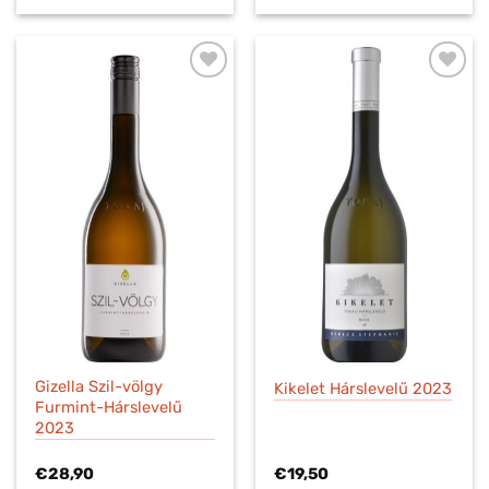
Gizella Szil-völgy
Kikelet Hárslevelű 2023
Furmint-Hárslevelű
2023
€
28,90
€
19,50