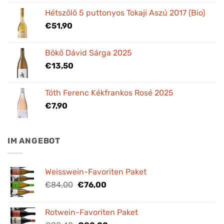
Hétszőlő 5 puttonyos Tokaji Aszú 2017 (Bio)
€
51,90
Bökő Dávid Sárga 2025
€
13,50
Tóth Ferenc Kékfrankos Rosé 2025
€
7,90
IM ANGEBOT
Weisswein-Favoriten Paket
Ursprünglicher
Aktueller
€
84,00
€
76,00
Preis
Preis
war:
ist:
Rotwein-Favoriten Paket
€84,00
€76,00.