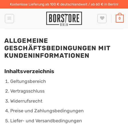
Zum
Kostenlose Lieferung ab 100 € deutschlandweit / ab 60 € in Berlin!
Inhalt
springen
0
ALLGEMEINE
GESCHÄFTSBEDINGUNGEN MIT
KUNDENINFORMATIONEN
Inhaltsverzeichnis
Geltungsbereich
Vertragsschluss
Widerrufsrecht
Preise und Zahlungsbedingungen
Liefer- und Versandbedingungen