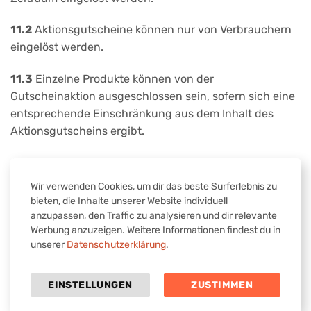
11.2
Aktionsgutscheine können nur von Verbrauchern
eingelöst werden.
11.3
Einzelne Produkte können von der
Gutscheinaktion ausgeschlossen sein, sofern sich eine
entsprechende Einschränkung aus dem Inhalt des
Aktionsgutscheins ergibt.
11.4
Aktionsgutscheine können nur vor Abschluss des
Bestellvorgangs eingelöst werden. Eine nachträgliche
Wir verwenden Cookies, um dir das beste Surferlebnis zu
Verrechnung ist nicht möglich.
bieten, die Inhalte unserer Website individuell
anzupassen, den Traffic zu analysieren und dir relevante
11.5
Bei einer Bestellung können auch mehrere
Werbung anzuzeigen. Weitere Informationen findest du in
unserer
Datenschutzerklärung
.
Aktionsgutscheine eingelöst werden.
11.6
Sofern sich der Aktionsgutschein auf einen
EINSTELLUNGEN
ZUSTIMMEN
konkreten Wert und nicht auf einen prozentualen