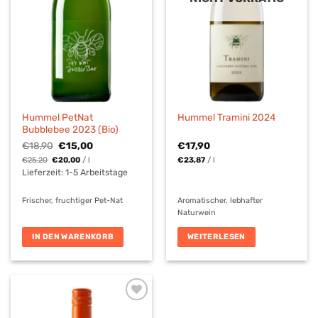
Hummel PetNat
Hummel Tramini 2024
Bubblebee 2023 (Bio)
Ursprünglicher
Aktueller
€
18,90
€
15,00
€
17,90
Preis
Preis
€
25,20
€
20,00
/
l
€
23,87
/
l
war:
ist:
€18,90
€15,00.
Lieferzeit:
1-5 Arbeitstage
Frischer, fruchtiger Pet-Nat
Aromatischer, lebhafter
Naturwein
IN DEN WARENKORB
WEITERLESEN