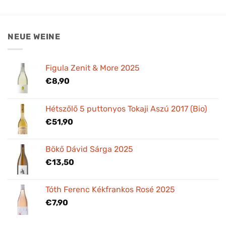
NEUE WEINE
Figula Zenit & More 2025
€
8,90
Hétszőlő 5 puttonyos Tokaji Aszú 2017 (Bio)
€
51,90
Bökő Dávid Sárga 2025
€
13,50
Tóth Ferenc Kékfrankos Rosé 2025
€
7,90