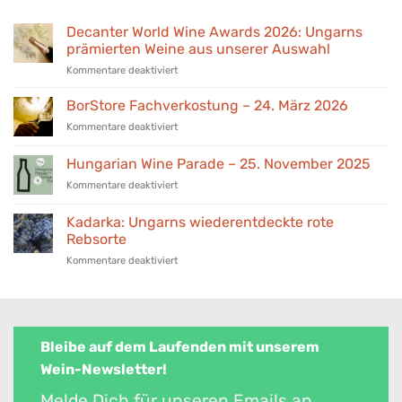
Decanter World Wine Awards 2026: Ungarns
prämierten Weine aus unserer Auswahl
für
Kommentare deaktiviert
Decanter
World
BorStore Fachverkostung – 24. März 2026
Wine
für
Kommentare deaktiviert
Awards
BorStore
2026:
Fachverkostung
Hungarian Wine Parade – 25. November 2025
Ungarns
–
prämierten
für
Kommentare deaktiviert
24.
Weine
Hungarian
März
aus
Wine
2026
Kadarka: Ungarns wiederentdeckte rote
unserer
Parade
Rebsorte
Auswahl
–
für
Kommentare deaktiviert
25.
Kadarka:
November
Ungarns
2025
wiederentdeckte
rote
Rebsorte
Bleibe auf dem Laufenden mit unserem
Wein-Newsletter!
Melde Dich für unseren Emails an