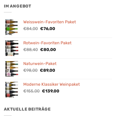
IM ANGEBOT
Weisswein-Favoriten Paket
Ursprünglicher
Aktueller
€
84,00
€
76,00
Preis
Preis
war:
ist:
Rotwein-Favoriten Paket
€84,00
€76,00.
Ursprünglicher
Aktueller
€
88,40
€
80,00
Preis
Preis
war:
ist:
Naturwein-Paket
€88,40
€80,00.
Ursprünglicher
Aktueller
€
98,00
€
89,00
Preis
Preis
war:
ist:
Moderne Klassiker Weinpaket
€98,00
€89,00.
Ursprünglicher
Aktueller
€
155,00
€
139,00
Preis
Preis
war:
ist:
€155,00
€139,00.
AKTUELLE BEITRÄGE