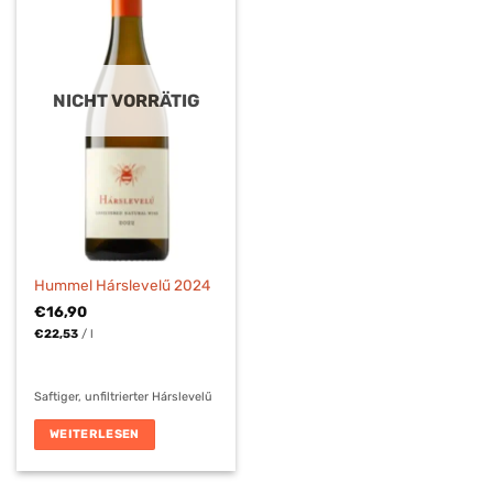
NICHT VORRÄTIG
Hummel Hárslevelű 2024
€
16,90
€
22,53
/
l
Saftiger, unfiltrierter Hárslevelű
WEITERLESEN