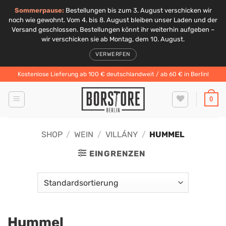
Sommerpause:
Bestellungen bis zum 3. August verschicken wir
noch wie gewohnt. Vom 4. bis 8. August bleiben unser Laden und der
Versand geschlossen. Bestellungen könnt ihr weiterhin aufgeben –
wir verschicken sie ab Montag, dem 10. August.
VERWERFEN
Zum
Kostenlose Lieferung ab 100 € deutschlandweit / ab 60 € in Berlin!
Inhalt
springen
0
SHOP
/
WEIN
/
VILLÁNY
/
HUMMEL
EINGRENZEN
Hummel