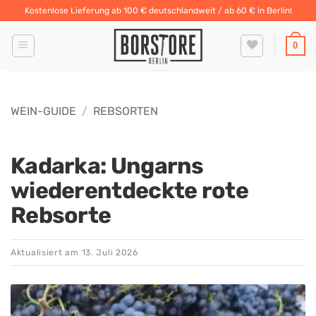
Zum
Kostenlose Lieferung ab 100 € deutschlandweit / ab 60 € in Berlin!
Inhalt
springen
0
WEIN-GUIDE
/
REBSORTEN
Kadarka: Ungarns
wiederentdeckte rote
Rebsorte
Aktualisiert am
13. Juli 2026