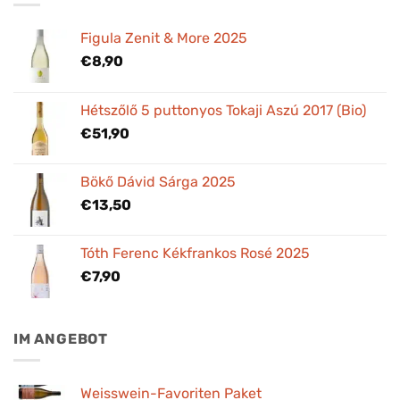
Figula Zenit & More 2025
€
8,90
Hétszőlő 5 puttonyos Tokaji Aszú 2017 (Bio)
€
51,90
Bökő Dávid Sárga 2025
€
13,50
Tóth Ferenc Kékfrankos Rosé 2025
€
7,90
IM ANGEBOT
Weisswein-Favoriten Paket