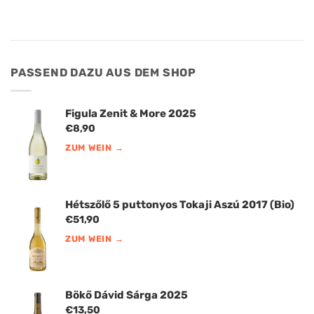
PASSEND DAZU AUS DEM SHOP
Figula Zenit & More 2025
€
8,90
ZUM WEIN →
Hétszőlő 5 puttonyos Tokaji Aszú 2017 (Bio)
€
51,90
ZUM WEIN →
Bökő Dávid Sárga 2025
€
13,50