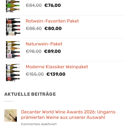
Ursprünglicher
Aktueller
€
84,00
€
76,00
Preis
Preis
war:
ist:
Rotwein-Favoriten Paket
€84,00
€76,00.
Ursprünglicher
Aktueller
€
88,40
€
80,00
Preis
Preis
war:
ist:
Naturwein-Paket
€88,40
€80,00.
Ursprünglicher
Aktueller
€
98,00
€
89,00
Preis
Preis
war:
ist:
Moderne Klassiker Weinpaket
€98,00
€89,00.
Ursprünglicher
Aktueller
€
155,00
€
139,00
Preis
Preis
war:
ist:
€155,00
€139,00.
AKTUELLE BEITRÄGE
Decanter World Wine Awards 2026: Ungarns
prämierten Weine aus unserer Auswahl
für
Kommentare deaktiviert