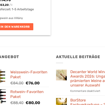
114,90
153,20
/
l
eferzeit:
1-5 Arbeitstage
pwein aus Villány
IN DEN WARENKORB
 ANGEBOT
AKTUELLE BEITRÄGE
Decanter World Win
Weisswein-Favoriten
Awards 2026: Unga
Paket
prämierten Weine a
Ursprünglicher
Aktueller
€
84,00
€
76,00
unserer Auswahl
Preis
Preis
für
Kommentare deaktiviert
Rotwein-Favoriten
war:
ist:
Dec
Paket
€84,00
€76,00.
Wor
BorStore
Ursprünglicher
Aktueller
€
88,40
€
80,00
Win
Fachverkostung – 