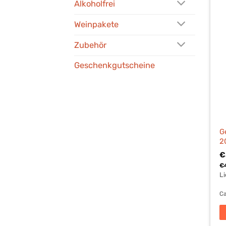
Alkoholfrei
Weinpakete
Zubehör
Geschenkgutscheine
G
2
€
€
Li
Ca