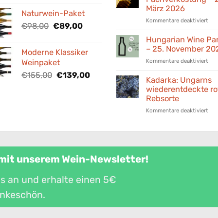
Preis
Preis
Awa
März 2026
Naturwein-Paket
war:
ist:
202
für
Kommentare deaktiviert
Ung
€88,40
Ursprünglicher
Aktueller
€80,00.
€
98,00
€
89,00
Bor
prä
Preis
Preis
Fac
Hungarian Wine Pa
Wei
war:
ist:
–
– 25. November 20
aus
Moderne Klassiker
€98,00
€89,00.
24.
uns
für
Kommentare deaktiviert
Weinpaket
Mär
Aus
Hun
202
Ursprünglicher
Aktueller
€
155,00
€
139,00
Win
Kadarka: Ungarns
Preis
Preis
Par
wiederentdeckte ro
war:
ist:
–
Rebsorte
€155,00
€139,00.
25.
für
Kommentare deaktiviert
Nov
Kad
202
Ung
wie
rot
Reb
 mit unserem Wein-Newsletter!
s an und erhalte einen 5€
nkeschön.