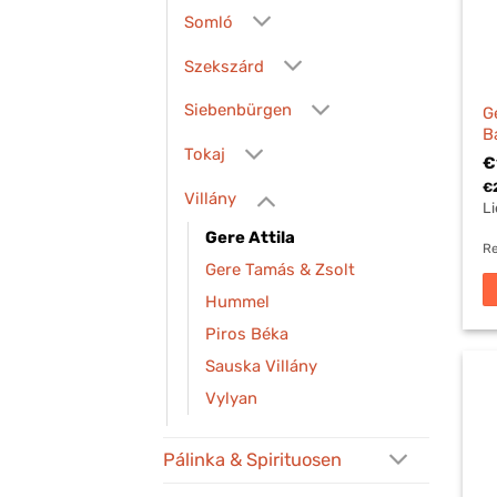
Somló
Szekszárd
Siebenbürgen
G
B
Tokaj
€
€
Villány
Li
Gere Attila
Re
Gere Tamás & Zsolt
Hummel
Piros Béka
Sauska Villány
Vylyan
Pálinka & Spirituosen