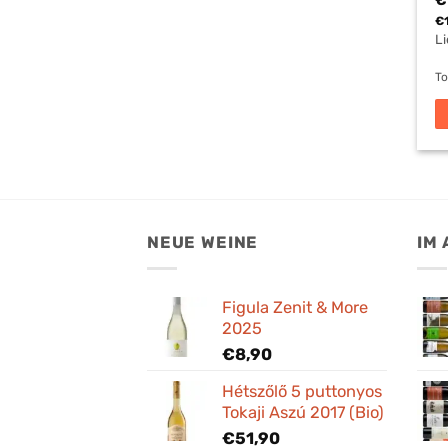
€
€
Li
To
NEUE WEINE
IM
Figula Zenit & More
2025
€
8,90
Hétszőlő 5 puttonyos
Tokaji Aszú 2017 (Bio)
€
51,90