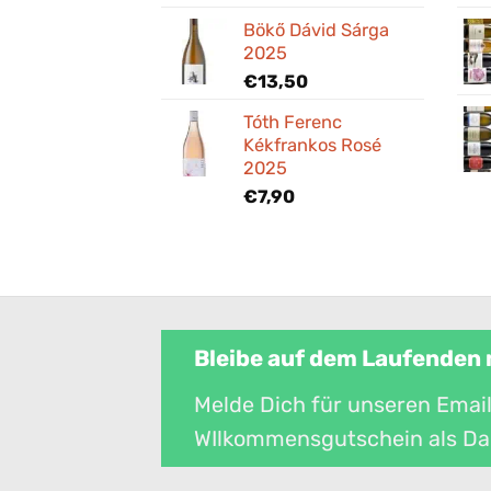
Bökő Dávid Sárga
2025
€
13,50
Tóth Ferenc
Kékfrankos Rosé
2025
€
7,90
Bleibe auf dem Laufenden
Melde Dich für unseren Email
WIlkommensgutschein als Da