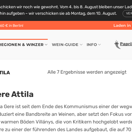
schicken wir noch wie gewohnt. Vom 4. bis 8. August bleiben unser La
rhin aufgeben – wir verschicken sie ab Montag, dem 10. August.
VE
Laden in 
0 € in Berlin!
REGIONEN & WINZER
WEIN-GUIDE
INFO
Alle 7 Ergebnisse werden angezeigt
TILA
re Attila
ila Gere ist seit dem Ende des Kommunismus einer der wegw
duziert eine Bandbreite an Weinen, aber setzt den Fokus vo
 warmen Böden Villánys, die von Kritikern hochgelobt werde
e zu einer der führenden des Landes aufgebaut, die auf 70 