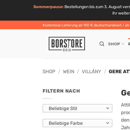
Sommerpause:
Bestellungen bis zum 3. August ver
ihr weite
Zum
Kostenlose Lieferung ab 100 € deutschlandweit / ab 6
Inhalt
springen
SHOP
SHOP
/
WEIN
/
VILLÁNY
/
GERE AT
Ge
FILTERN NACH
Att
Beliebige Stil
pro
den
Beliebige Farbe
Jahr