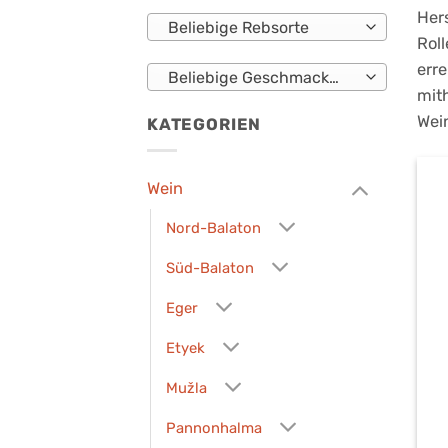
Her
Beliebige Rebsorte
Roll
err
Beliebige Geschmacksprofil
mith
Wei
KATEGORIEN
Wein
Nord-Balaton
Süd-Balaton
Eger
Etyek
Mužla
Pannonhalma