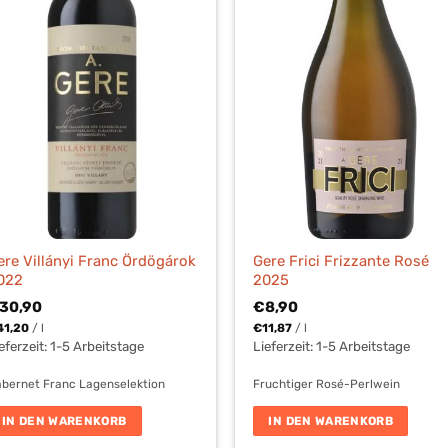
ere Villányi Franc Ördögárok
Gere Frici Frizzante Rosé
022
2025
30,90
€
8,90
41,20
/
l
€
11,87
/
l
eferzeit:
1-5 Arbeitstage
Lieferzeit:
1-5 Arbeitstage
bernet Franc Lagenselektion
Fruchtiger Rosé-Perlwein
IN DEN WARENKORB
IN DEN WARENKORB