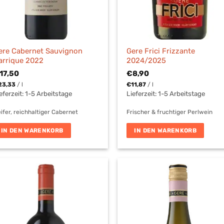
ere Cabernet Sauvignon
Gere Frici Frizzante
arrique 2022
2024/2025
17,50
€
8,90
23,33
/
l
€
11,87
/
l
eferzeit:
1-5 Arbeitstage
Lieferzeit:
1-5 Arbeitstage
ifer, reichhaltiger Cabernet
Frischer & fruchtiger Perlwein
IN DEN WARENKORB
IN DEN WARENKORB