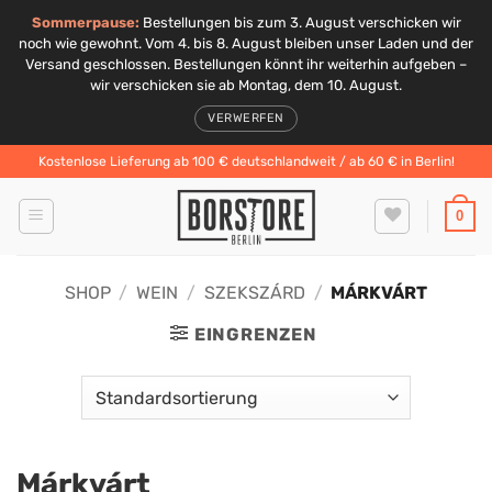
Sommerpause:
Bestellungen bis zum 3. August verschicken wir
noch wie gewohnt. Vom 4. bis 8. August bleiben unser Laden und der
Versand geschlossen. Bestellungen könnt ihr weiterhin aufgeben –
wir verschicken sie ab Montag, dem 10. August.
VERWERFEN
Zum
Kostenlose Lieferung ab 100 € deutschlandweit / ab 60 € in Berlin!
Inhalt
springen
0
SHOP
/
WEIN
/
SZEKSZÁRD
/
MÁRKVÁRT
EINGRENZEN
Márkvárt