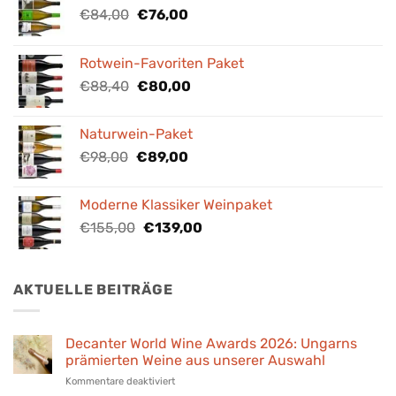
Ursprünglicher
Aktueller
€
84,00
€
76,00
Preis
Preis
war:
ist:
Rotwein-Favoriten Paket
€84,00
€76,00.
Ursprünglicher
Aktueller
€
88,40
€
80,00
Preis
Preis
war:
ist:
Naturwein-Paket
€88,40
€80,00.
Ursprünglicher
Aktueller
€
98,00
€
89,00
Preis
Preis
war:
ist:
Moderne Klassiker Weinpaket
€98,00
€89,00.
Ursprünglicher
Aktueller
€
155,00
€
139,00
Preis
Preis
war:
ist:
€155,00
€139,00.
AKTUELLE BEITRÄGE
Decanter World Wine Awards 2026: Ungarns
prämierten Weine aus unserer Auswahl
für
Kommentare deaktiviert
Decanter