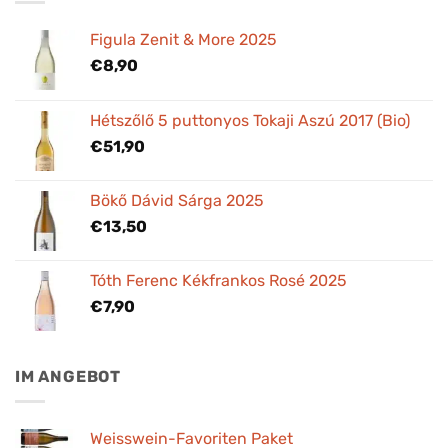
Figula Zenit & More 2025
€
8,90
Hétszőlő 5 puttonyos Tokaji Aszú 2017 (Bio)
€
51,90
Bökő Dávid Sárga 2025
€
13,50
Tóth Ferenc Kékfrankos Rosé 2025
€
7,90
IM ANGEBOT
Weisswein-Favoriten Paket