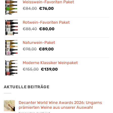
Weisswein-Favoriten Paket
Ursprünglicher
Aktueller
€
84,00
€
76,00
Preis
Preis
war:
ist:
Rotwein-Favoriten Paket
€84,00
€76,00.
Ursprünglicher
Aktueller
€
88,40
€
80,00
Preis
Preis
war:
ist:
Naturwein-Paket
€88,40
€80,00.
Ursprünglicher
Aktueller
€
98,00
€
89,00
Preis
Preis
war:
ist:
Moderne Klassiker Weinpaket
€98,00
€89,00.
Ursprünglicher
Aktueller
€
155,00
€
139,00
Preis
Preis
war:
ist:
€155,00
€139,00.
AKTUELLE BEITRÄGE
Decanter World Wine Awards 2026: Ungarns
prämierten Weine aus unserer Auswahl