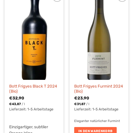
Bott Frigyes Black T 2024
Bott Frigyes Furmint 2024
(Bio)
(Bio)
€
32,90
€
23,90
€
43,87
/
l
€
31,87
/
l
Lieferzeit:
1-5 Arbeitstage
Lieferzeit:
1-5 Arbeitstage
Eleganter natürlicher Furmint
Einzigartiger, subtiler
IN DEN WARENKORB