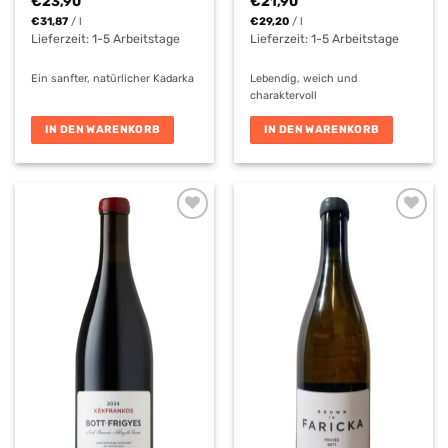
€
23,90
€
21,90
€
31,87
/
l
€
29,20
/
l
Lieferzeit:
1-5 Arbeitstage
Lieferzeit:
1-5 Arbeitstage
Ein sanfter, natürlicher Kadarka
Lebendig, weich und
charaktervoll
IN DEN WARENKORB
IN DEN WARENKORB