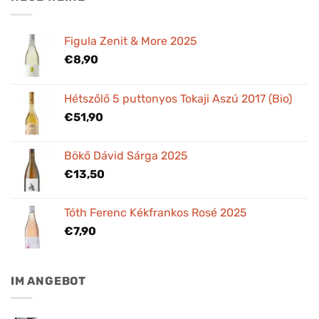
Figula Zenit & More 2025
€
8,90
Hétszőlő 5 puttonyos Tokaji Aszú 2017 (Bio)
€
51,90
Bökő Dávid Sárga 2025
€
13,50
Tóth Ferenc Kékfrankos Rosé 2025
€
7,90
IM ANGEBOT