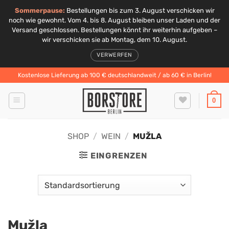
Sommerpause:
Bestellungen bis zum 3. August verschicken wir
noch wie gewohnt. Vom 4. bis 8. August bleiben unser Laden und der
Versand geschlossen. Bestellungen könnt ihr weiterhin aufgeben –
wir verschicken sie ab Montag, dem 10. August.
VERWERFEN
Zum
Kostenlose Lieferung ab 100 € deutschlandweit / ab 60 € in Berlin!
Inhalt
springen
0
SHOP
/
WEIN
/
MUŽLA
EINGRENZEN
Mužla