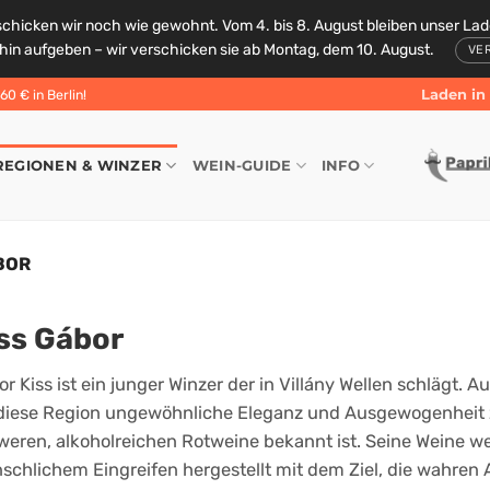
schicken wir noch wie gewohnt. Vom 4. bis 8. August bleiben unser La
rhin aufgeben – wir verschicken sie ab Montag, dem 10. August.
VE
Laden in 
0 € in Berlin!
REGIONEN & WINZER
WEIN-GUIDE
INFO
BOR
ss Gábor
r Kiss ist ein junger Winzer der in Villány Wellen schlägt. A
 diese Region ungewöhnliche Eleganz und Ausgewogenheit ze
weren, alkoholreichen Rotweine bekannt ist. Seine Weine w
schlichem Eingreifen hergestellt mit dem Ziel, die wahr