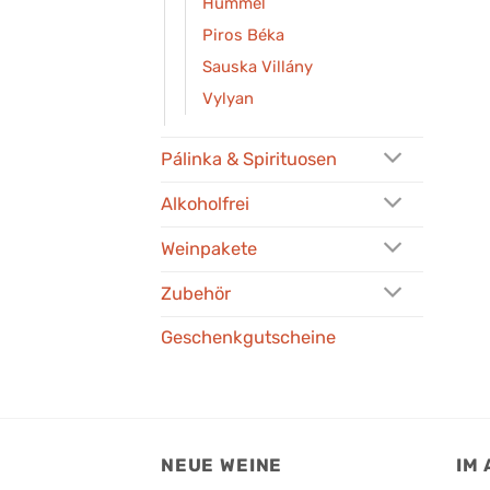
Hummel
Piros Béka
Sauska Villány
Vylyan
Pálinka & Spirituosen
Alkoholfrei
Weinpakete
Zubehör
Geschenkgutscheine
NEUE WEINE
IM