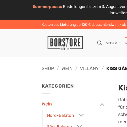
Sommerpause:
Bestellungen bis zum 3. August ver
ihr weite
Zum
Kostenlose Lieferung ab 100 € deutschlandweit / ab 6
Inhalt
springen
SHOP
SHOP
/
WEIN
/
VILLÁNY
/
KISS GÁ
Ki
KATEGORIEN
Gábo
Wein
für
sch
Nord-Balaton
men
Süd-Balaton