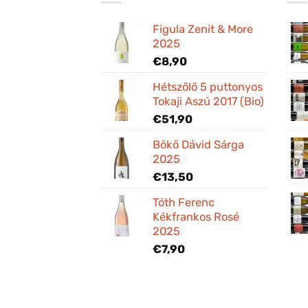
Figula Zenit & More
2025
€
8,90
Hétszőlő 5 puttonyos
Tokaji Aszú 2017 (Bio)
€
51,90
Bökő Dávid Sárga
2025
€
13,50
Tóth Ferenc
Kékfrankos Rosé
2025
€
7,90