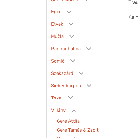
Trau
Eger
Kei
Etyek
Mužla
Pannonhalma
Somló
Szekszárd
Siebenbürgen
Tokaj
Villány
Gere Attila
Gere Tamás & Zsolt