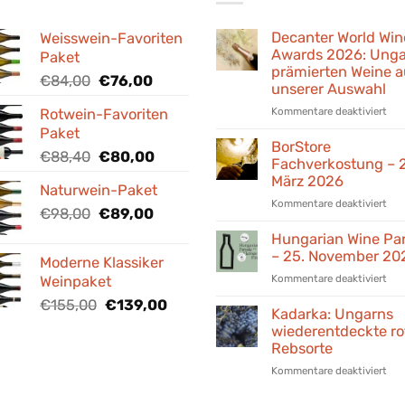
Decanter World Win
Weisswein-Favoriten
Awards 2026: Unga
Paket
prämierten Weine a
Ursprünglicher
Aktueller
€
84,00
€
76,00
unserer Auswahl
Preis
Preis
für
Kommentare deaktiviert
Rotwein-Favoriten
war:
ist:
Dec
Paket
€84,00
€76,00.
Wor
BorStore
Ursprünglicher
Aktueller
€
88,40
€
80,00
Win
Fachverkostung – 
Preis
Preis
Awa
März 2026
Naturwein-Paket
war:
ist:
202
für
Kommentare deaktiviert
Ung
€88,40
Ursprünglicher
Aktueller
€80,00.
€
98,00
€
89,00
Bor
prä
Preis
Preis
Fac
Hungarian Wine Pa
Wei
war:
ist:
–
– 25. November 20
aus
Moderne Klassiker
€98,00
€89,00.
24.
uns
für
Kommentare deaktiviert
Weinpaket
Mär
Aus
Hun
202
Ursprünglicher
Aktueller
€
155,00
€
139,00
Win
Kadarka: Ungarns
Preis
Preis
Par
wiederentdeckte ro
war:
ist:
–
Rebsorte
€155,00
€139,00.
25.
für
Kommentare deaktiviert
Nov
Kad
202
Ung