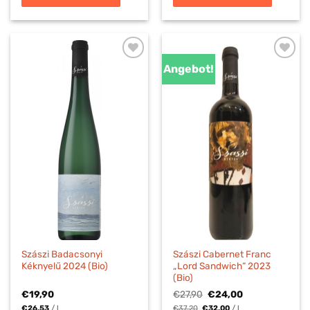
Angebot!
Szászi Badacsonyi
Szászi Cabernet Franc
Kéknyelű 2024 (Bio)
„Lord Sandwich“ 2023
(Bio)
Ursprünglicher
Aktueller
€
19,90
€
27,90
€
24,00
Preis
Preis
€
26,53
/
l
€
37,20
€
32,00
/
l