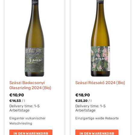
Szászi Badacsonyi
Szászi Rózsakő 2024 (Bio)
Olaszrizling 2024 (Bio)
€
10,90
€
18,90
€
14,53
/
l
€
25,20
/
l
Delivery time:
1-5
Delivery time:
1-5
Arbeitstage
Arbeitstage
Eleganter vulkanischer
Einzigartige weiße Rebsorte
Welschriesling
IN DEN WARENKORB
IN DEN WARENKORB