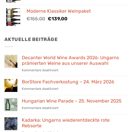
Preis
Preis
war:
ist:
Moderne Klassiker Weinpaket
€98,00
€89,00.
Ursprünglicher
Aktueller
€
155,00
€
139,00
Preis
Preis
war:
ist:
€155,00
€139,00.
AKTUELLE BEITRÄGE
Decanter World Wine Awards 2026: Ungarns
prämierten Weine aus unserer Auswahl
für
Kommentare deaktiviert
Decanter
World
BorStore Fachverkostung – 24. März 2026
Wine
für
Kommentare deaktiviert
Awards
BorStore
2026:
Fachverkostung
Hungarian Wine Parade – 25. November 2025
Ungarns
–
prämierten
für
Kommentare deaktiviert
24.
Weine
Hungarian
März
aus
Wine
2026
Kadarka: Ungarns wiederentdeckte rote
unserer
Parade
Rebsorte
Auswahl
–