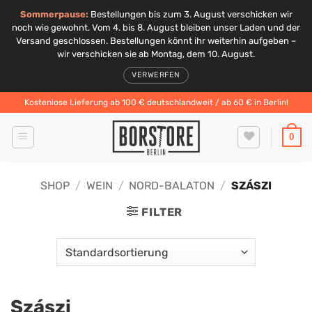
Sommerpause:
Bestellungen bis zum 3. August verschicken wir
noch wie gewohnt. Vom 4. bis 8. August bleiben unser Laden und der
Versand geschlossen. Bestellungen könnt ihr weiterhin aufgeben –
wir verschicken sie ab Montag, dem 10. August.
VERWERFEN
Zum
Kostenlose Lieferung ab 100 € deutschlandweit / ab 60 € in Berlin!
Inhalt
springen
0
SHOP
/
WEIN
/
NORD-BALATON
/
SZÁSZI
FILTER
Szászi