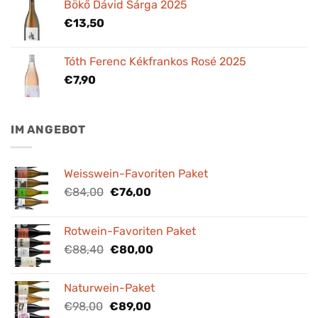
Bökő Dávid Sárga 2025
€
13,50
Tóth Ferenc Kékfrankos Rosé 2025
€
7,90
IM ANGEBOT
Weisswein-Favoriten Paket
Ursprünglicher
Aktueller
€
84,00
€
76,00
Preis
Preis
war:
ist:
Rotwein-Favoriten Paket
€84,00
€76,00.
Ursprünglicher
Aktueller
€
88,40
€
80,00
Preis
Preis
war:
ist:
Naturwein-Paket
€88,40
€80,00.
Ursprünglicher
Aktueller
€
98,00
€
89,00