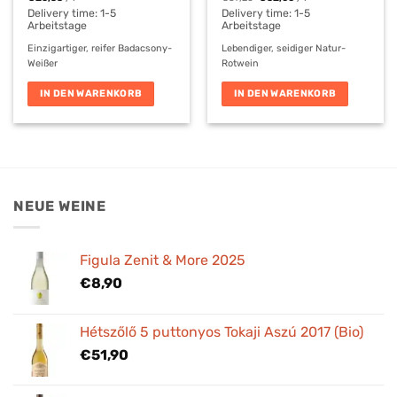
war:
ist:
€27,90
€24,00.
Delivery time:
1-5
Delivery time:
1-5
Arbeitstage
Arbeitstage
Einzigartiger, reifer Badacsony-
Lebendiger, seidiger Natur-
Weißer
Rotwein
IN DEN WARENKORB
IN DEN WARENKORB
NEUE WEINE
Figula Zenit & More 2025
€
8,90
Hétszőlő 5 puttonyos Tokaji Aszú 2017 (Bio)
€
51,90