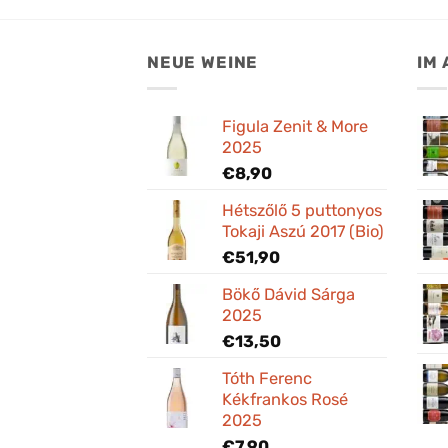
NEUE WEINE
IM
Figula Zenit & More
2025
€
8,90
Hétszőlő 5 puttonyos
Tokaji Aszú 2017 (Bio)
€
51,90
Bökő Dávid Sárga
2025
€
13,50
Tóth Ferenc
Kékfrankos Rosé
2025
€
7,90