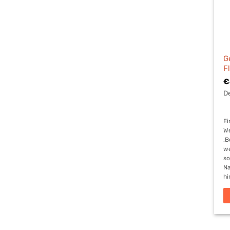
G
F
€
De
Ei
We
‚B
we
so
Na
hi