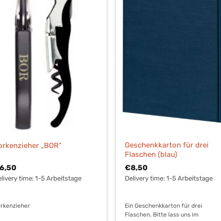
Geschenkkarton für drei
orkenzieher „BOR“
Flaschen (blau)
6,50
€
8,50
livery time:
1-5 Arbeitstage
Delivery time:
1-5 Arbeitstage
rkenzieher
Ein Geschenkkarton für drei
Flaschen. Bitte lass uns im