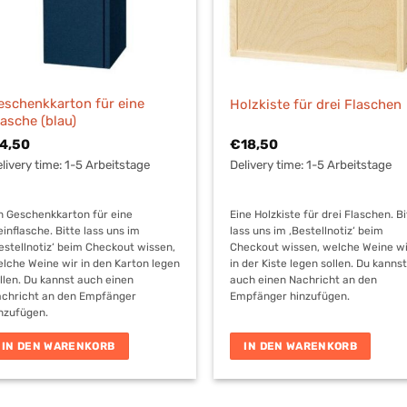
eschenkkarton für eine
Holzkiste für drei Flaschen
lasche (blau)
4,50
€
18,50
livery time:
1-5 Arbeitstage
Delivery time:
1-5 Arbeitstage
n Geschenkkarton für eine
Eine Holzkiste für drei Flaschen. B
inflasche. Bitte lass uns im
lass uns im ‚Bestellnotiz‘ beim
estellnotiz‘ beim Checkout wissen,
Checkout wissen, welche Weine w
lche Weine wir in den Karton legen
in der Kiste legen sollen. Du kanns
llen. Du kannst auch einen
auch einen Nachricht an den
chricht an den Empfänger
Empfänger hinzufügen.
nzufügen.
IN DEN WARENKORB
IN DEN WARENKORB