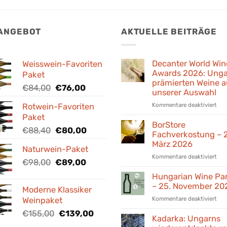
 ANGEBOT
AKTUELLE BEITRÄGE
Decanter World Win
Weisswein-Favoriten
Awards 2026: Unga
Paket
prämierten Weine a
Ursprünglicher
Aktueller
€
84,00
€
76,00
unserer Auswahl
Preis
Preis
für
Kommentare deaktiviert
Rotwein-Favoriten
war:
ist:
Dec
Paket
€84,00
€76,00.
Wor
BorStore
Ursprünglicher
Aktueller
€
88,40
€
80,00
Win
Fachverkostung – 
Preis
Preis
Awa
März 2026
Naturwein-Paket
war:
ist:
202
für
Kommentare deaktiviert
Ung
€88,40
Ursprünglicher
Aktueller
€80,00.
€
98,00
€
89,00
Bor
prä
Preis
Preis
Fac
Hungarian Wine Pa
Wei
war:
ist:
–
– 25. November 20
aus
Moderne Klassiker
€98,00
€89,00.
24.
uns
für
Kommentare deaktiviert
Weinpaket
Mär
Aus
Hun
202
Ursprünglicher
Aktueller
€
155,00
€
139,00
Win
Kadarka: Ungarns
Preis
Preis
Par