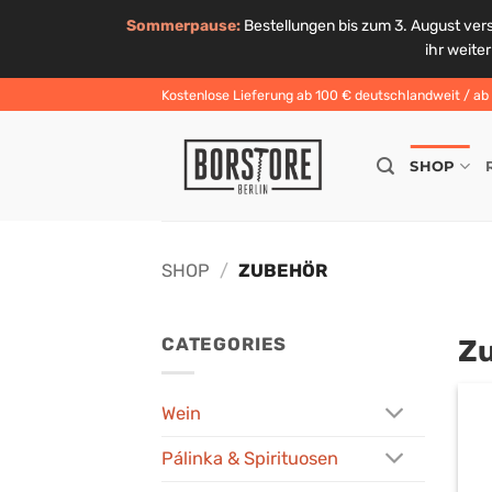
Sommerpause:
Bestellungen bis zum 3. August ver
ihr weite
Zum
Kostenlose Lieferung ab 100 € deutschlandweit / ab 6
Inhalt
springen
SHOP
SHOP
/
ZUBEHÖR
Z
CATEGORIES
Wein
Pálinka & Spirituosen