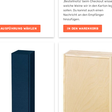
‚Bestellnotiz‘ beim Checkout wisse
welche Weine wir in den Karton le
sollen. Du kannst auch einen
Nachricht an den Empfänger
hinzufügen.
AUSFÜHRUNG WÄHLEN
IN DEN WARENKORB
ieses
rodukt
eist
ehrere
arianten
f.
ie
ptionen
önnen
uf
er
roduktseite
ewählt
erden