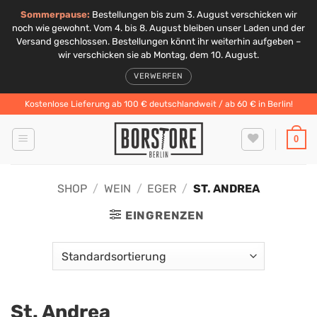
Sommerpause:
Bestellungen bis zum 3. August verschicken wir
noch wie gewohnt. Vom 4. bis 8. August bleiben unser Laden und der
Versand geschlossen. Bestellungen könnt ihr weiterhin aufgeben –
wir verschicken sie ab Montag, dem 10. August.
VERWERFEN
Zum
Kostenlose Lieferung ab 100 € deutschlandweit / ab 60 € in Berlin!
Inhalt
springen
0
SHOP
/
WEIN
/
EGER
/
ST. ANDREA
EINGRENZEN
St. Andrea