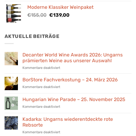
war:
ist:
Moderne Klassiker Weinpaket
€98,00
€89,00.
Ursprünglicher
Aktueller
€
155,00
€
139,00
Preis
Preis
war:
ist:
€155,00
€139,00.
AKTUELLE BEITRÄGE
Decanter World Wine Awards 2026: Ungarns
prämierten Weine aus unserer Auswahl
für
Kommentare deaktiviert
Decanter
World
BorStore Fachverkostung – 24. März 2026
Wine
für
Kommentare deaktiviert
Awards
BorStore
2026:
Fachverkostung
Hungarian Wine Parade – 25. November 2025
Ungarns
–
prämierten
für
Kommentare deaktiviert
24.
Weine
Hungarian
März
aus
Wine
2026
Kadarka: Ungarns wiederentdeckte rote
unserer
Parade
Rebsorte
Auswahl
–
für
Kommentare deaktiviert
25.