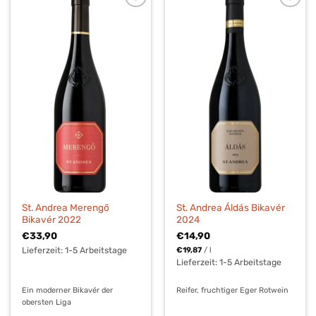
St. Andrea Merengő
St. Andrea Áldás Bikavér
Bikavér 2022
2024
€
33,90
€
14,90
Lieferzeit:
1-5 Arbeitstage
€
19,87
/
l
Lieferzeit:
1-5 Arbeitstage
Ein moderner Bikavér der
Reifer, fruchtiger Eger Rotwein
obersten Liga