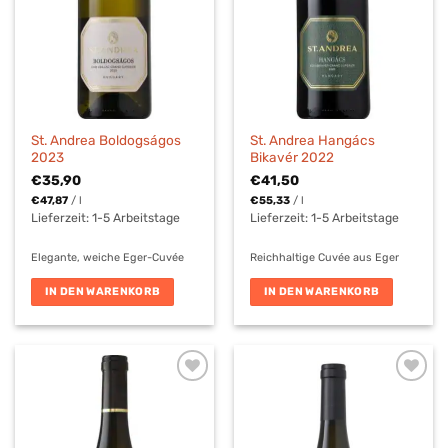
St. Andrea Boldogságos
St. Andrea Hangács
2023
Bikavér 2022
€
35,90
€
41,50
€
47,87
/
l
€
55,33
/
l
Lieferzeit:
1-5 Arbeitstage
Lieferzeit:
1-5 Arbeitstage
Elegante, weiche Eger-Cuvée
Reichhaltige Cuvée aus Eger
IN DEN WARENKORB
IN DEN WARENKORB