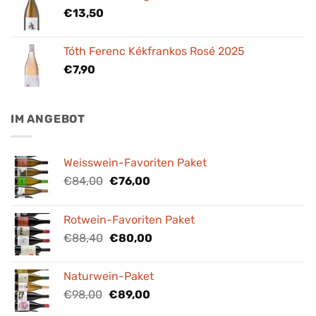
€
13,50
Tóth Ferenc Kékfrankos Rosé 2025
€
7,90
IM ANGEBOT
Weisswein-Favoriten Paket
Ursprünglicher
Aktueller
€
84,00
€
76,00
Preis
Preis
war:
ist:
Rotwein-Favoriten Paket
€84,00
€76,00.
Ursprünglicher
Aktueller
€
88,40
€
80,00
Preis
Preis
war:
ist:
Naturwein-Paket
€88,40
€80,00.
Ursprünglicher
Aktueller
€
98,00
€
89,00
Preis
Preis