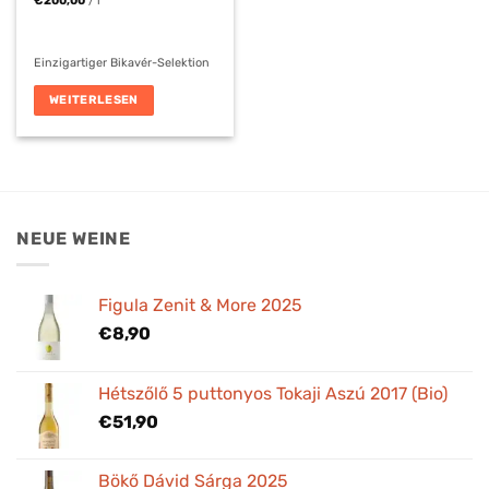
€
200,00
/
l
Einzigartiger Bikavér-Selektion
WEITERLESEN
NEUE WEINE
Figula Zenit & More 2025
€
8,90
Hétszőlő 5 puttonyos Tokaji Aszú 2017 (Bio)
€
51,90
Bökő Dávid Sárga 2025