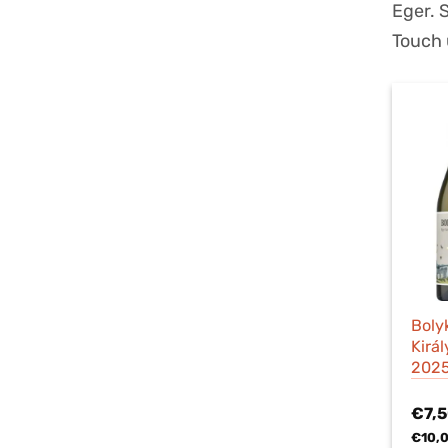
Eger. 
Touch 
Boly
Kirá
202
€
7,
€
10,