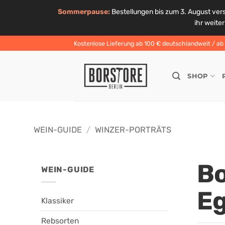
Sommerpause:
Bestellungen bis zum 3. August ver
ihr weite
Zum
Kostenlose Lieferung ab 100 € deutschlandweit / ab 6
Inhalt
springen
SHOP
WEIN-GUIDE
/
WINZER-PORTRÄTS
Bo
WEIN-GUIDE
Eg
Klassiker
Rebsorten