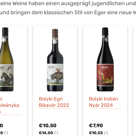
Seine Weine haben einen ausgeprägt jugendlichen un
und bringen dem klassischen Stil von Eger eine neue
ki
Bolyki Egri
Bolyki Indián
lyleányka
Bikavér 2022
Nyár 2024
5
50
€
10,50
€
7,90
00
/
l
€
14,00
/
l
€
10,53
/
l