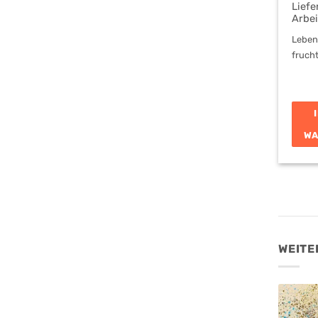
Liefe
Arbe
Leben
frucht
WA
WEITE