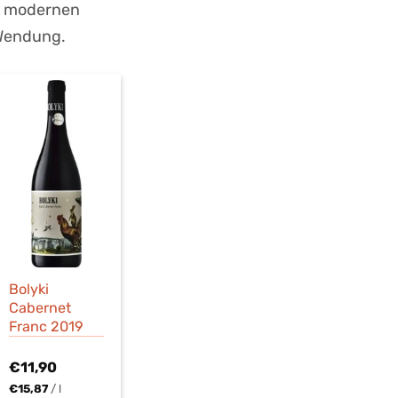
d modernen
 Wendung.
Bolyki
Cabernet
Franc 2019
€
11,90
€
15,87
/
l