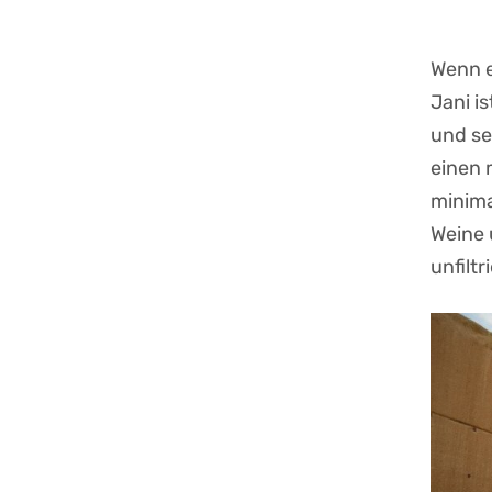
Wenn e
Jani i
und se
einen 
minima
Weine 
unfiltr