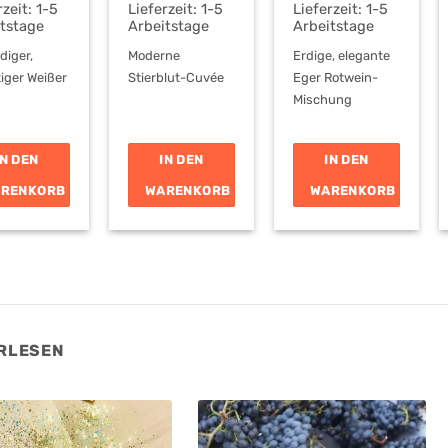
rzeit:
1-5
Lieferzeit:
1-5
Lieferzeit:
1-5
itstage
Arbeitstage
Arbeitstage
diger,
Moderne
Erdige, elegante
iger Weißer
Stierblut-Cuvée
Eger Rotwein-
Mischung
IN DEN
IN DEN
IN DEN
RENKORB
WARENKORB
WARENKORB
RLESEN