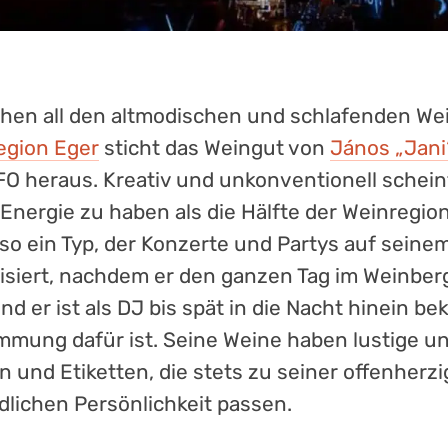
hen all den altmodischen und schlafenden We
egion Eger
sticht das Weingut von
János „Jani
FO heraus. Kreativ und unkonventionell scheint
Energie zu haben als die Hälfte der Weinregi
t so ein Typ, der Konzerte und Partys auf sein
isiert, nachdem er den ganzen Tag im Weinber
Und er ist als DJ bis spät in die Nacht hinein b
immung dafür ist. Seine Weine haben lustige un
 und Etiketten, die stets zu seiner offenherzi
dlichen Persönlichkeit passen.