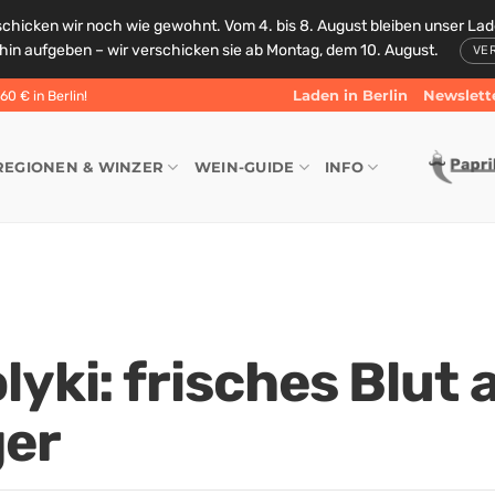
schicken wir noch wie gewohnt. Vom 4. bis 8. August bleiben unser La
rhin aufgeben – wir verschicken sie ab Montag, dem 10. August.
VE
Laden in Berlin
Newslett
0 € in Berlin!
REGIONEN & WINZER
WEIN-GUIDE
INFO
lyki: frisches Blut 
er