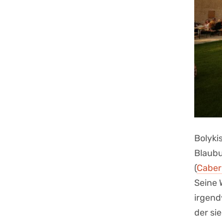
Bolyki
Blaubu
(
Caber
Seine 
irgend
der si