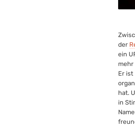
Zwisc
der
R
ein U
mehr 
Er is
organ
hat. 
in St
Namen
freun