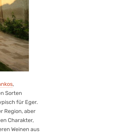
ankos
,
en Sorten
ypisch für Eger.
er Region, aber
gen Charakter,
deren Weinen aus