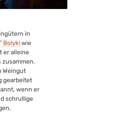
ingütern in
“ Bolyki
wie
 er alleine
on zusammen.
em Weingut
g gearbeitet
ekannt, wenn er
d schrullige
gen,