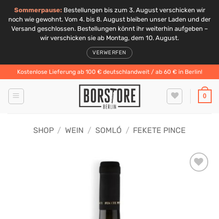
Sommerpause:
Bestellungen bis zum 3. August verschicken wir
noch wie gewohnt. Vom 4. bis 8. August bleiben unser Laden und der
Versand geschlossen. Bestellungen könnt ihr weiterhin aufgeben –
wir verschicken sie ab Montag, dem 10. August.
VERWERFEN
Zum
Kostenlose Lieferung ab 100 € deutschlandweit / ab 60 € in Berlin!
Inhalt
springen
0
SHOP
/
WEIN
/
SOMLÓ
/
FEKETE PINCE