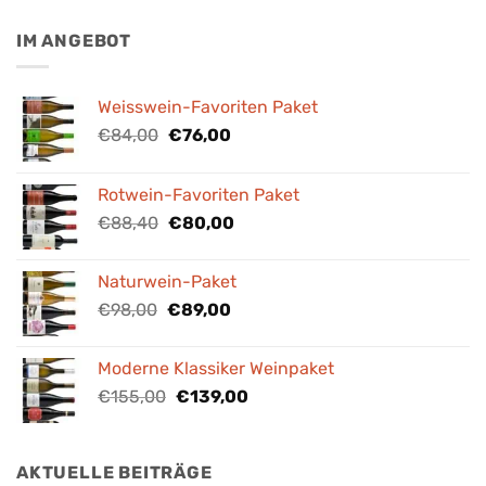
IM ANGEBOT
Weisswein-Favoriten Paket
Ursprünglicher
Aktueller
€
84,00
€
76,00
Preis
Preis
war:
ist:
Rotwein-Favoriten Paket
€84,00
€76,00.
Ursprünglicher
Aktueller
€
88,40
€
80,00
Preis
Preis
war:
ist:
Naturwein-Paket
€88,40
€80,00.
Ursprünglicher
Aktueller
€
98,00
€
89,00
Preis
Preis
war:
ist:
Moderne Klassiker Weinpaket
€98,00
€89,00.
Ursprünglicher
Aktueller
€
155,00
€
139,00
Preis
Preis
war:
ist:
€155,00
€139,00.
AKTUELLE BEITRÄGE