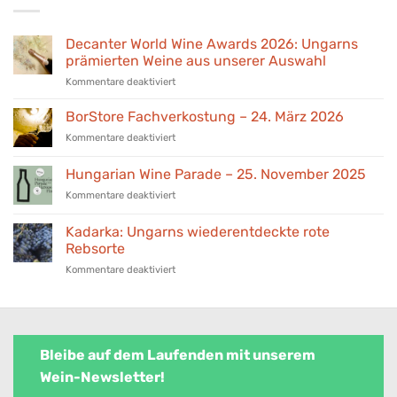
Decanter World Wine Awards 2026: Ungarns
prämierten Weine aus unserer Auswahl
für
Kommentare deaktiviert
Decanter
World
BorStore Fachverkostung – 24. März 2026
Wine
für
Kommentare deaktiviert
Awards
BorStore
2026:
Fachverkostung
Hungarian Wine Parade – 25. November 2025
Ungarns
–
prämierten
für
Kommentare deaktiviert
24.
Weine
Hungarian
März
aus
Wine
2026
Kadarka: Ungarns wiederentdeckte rote
unserer
Parade
Rebsorte
Auswahl
–
für
Kommentare deaktiviert
25.
Kadarka:
November
Ungarns
2025
wiederentdeckte
rote
Rebsorte
Bleibe auf dem Laufenden mit unserem
Wein-Newsletter!