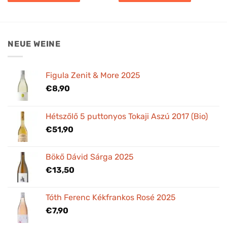
NEUE WEINE
Figula Zenit & More 2025
€
8,90
Hétszőlő 5 puttonyos Tokaji Aszú 2017 (Bio)
€
51,90
Bökő Dávid Sárga 2025
€
13,50
Tóth Ferenc Kékfrankos Rosé 2025
€
7,90