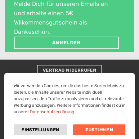
Melde Dich für unseren Emails an
und erhalte einen 5€
WIlkommensgutschein als
Dankeschön.
ANMELDEN
VERTRAG WIDERRUFEN
Visa
MasterCard
American
PayPal
Überweisung
Wir verwenden Cookies, um dir das beste Surferlebnis zu
Express
2
bieten, die Inhalte unserer Website individuell
IMPRESSUM
ALLGEMEINE GESCHÄFTSBEDINGUNGEN MIT
anzupassen, den Traffic zu analysieren und dir relevante
KUNDENINFORMATIONEN
Werbung anzuzeigen. Weitere Informationen findest du in
WIDERRUFSBELEHRUNG & WIDERRUFSFORMULAR
DATENSCHUTZERKLÄRUNG
unserer
Datenschutzerklärung
.
Alle Preise verstehen sich in Euro inklusive Umsatzsteuer
zzgl. Versandkosten.
EINSTELLUNGEN
ZUSTIMMEN
Verkauf von Alkohol nur an Personen über 18 Jahre.