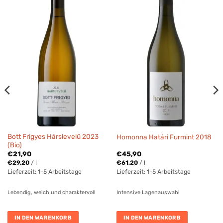
Bott Frigyes Hárslevelű 2023
Homonna Határi Furmint 2018
(Bio)
€
21,90
€
45,90
€
29,20
/
l
€
61,20
/
l
Lieferzeit:
1-5 Arbeitstage
Lieferzeit:
1-5 Arbeitstage
Lebendig, weich und charaktervoll
Intensive Lagenauswahl
IN DEN WARENKORB
IN DEN WARENKORB