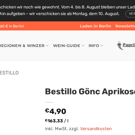
schicken wir noch wie gewohnt. Vom 4. bis 8. August bleiben unser La
rhin aufgeben – wir verschicken sie ab Montag, dem 10. August.
VE
Laden in Berlin
Newslett
0 € in Berlin!
REGIONEN & WINZER
WEIN-GUIDE
INFO
ESTILLO
Bestillo Gönc Aprikos
4,90
€
163,33
/
l
€
inkl. MwSt.
zzgl.
Versandkosten