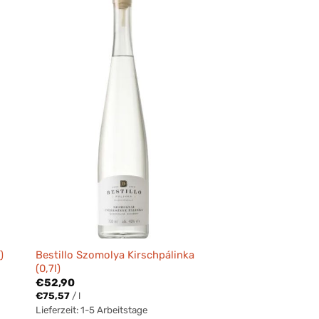
Bestillo Szomolya Kirschpálinka
)
(0,7l)
€
52,90
€
75,57
/
l
Lieferzeit:
1-5 Arbeitstage