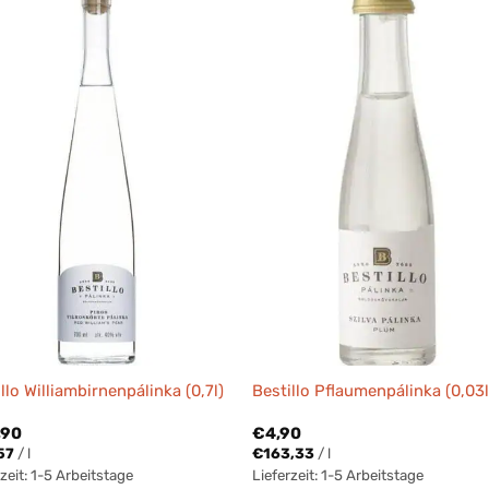
llo Williambirnenpálinka (0,7l)
Bestillo Pflaumenpálinka (0,03l
,90
€
4,90
57
/
l
€
163,33
/
l
zeit:
1-5 Arbeitstage
Lieferzeit:
1-5 Arbeitstage