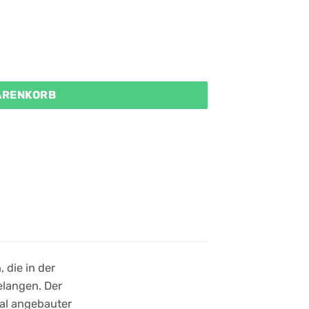
Menge
WARENKORB
 die in der
elangen. Der
kal angebauter