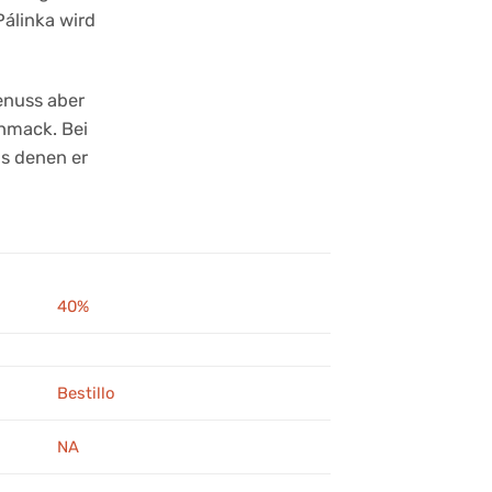
Pálinka wird
Genuss aber
hmack. Bei
us denen er
40%
Bestillo
NA