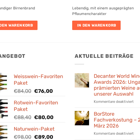
undiger Birnenbrand
Lebendig, mit einem ausgeprägten
Pflaumencharakter
 DEN WARENKORB
IN DEN WARENKORB
 ANGEBOT
AKTUELLE BEITRÄGE
Decanter World Win
Weisswein-Favoriten
Awards 2026: Unga
Paket
prämierten Weine a
Ursprünglicher
Aktueller
€
84,00
€
76,00
unserer Auswahl
Preis
Preis
für
Kommentare deaktiviert
Rotwein-Favoriten
war:
ist:
Dec
Paket
€84,00
€76,00.
Wor
BorStore
Ursprünglicher
Aktueller
€
88,40
€
80,00
Win
Fachverkostung – 
Preis
Preis
Awa
März 2026
Naturwein-Paket
war:
ist:
202
für
Kommentare deaktiviert
Ung
€88,40
Ursprünglicher
Aktueller
€80,00.
€
98,00
€
89,00
Bor