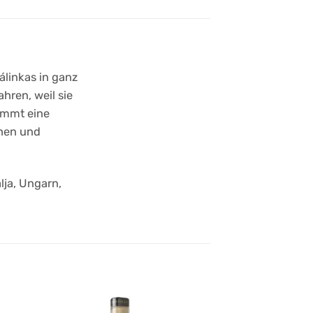
Pálinkas in ganz
hren, weil sie
ommt eine
chen und
lja, Ungarn,