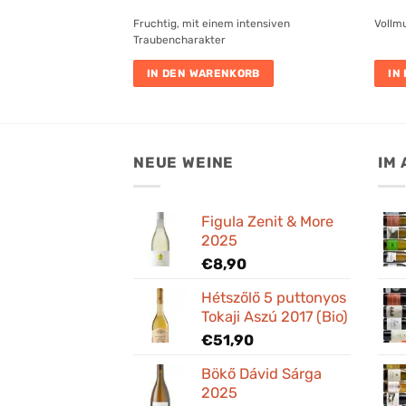
Fruchtig, mit einem intensiven
Vollm
Traubencharakter
IN DEN WARENKORB
IN
NEUE WEINE
IM
Figula Zenit & More
2025
€
8,90
Hétszőlő 5 puttonyos
Tokaji Aszú 2017 (Bio)
€
51,90
Bökő Dávid Sárga
2025