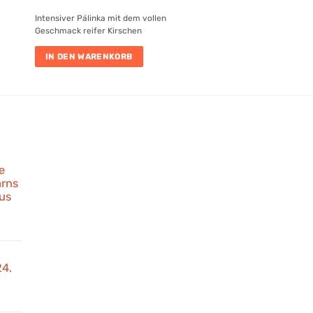
Intensiver Pálinka mit dem vollen
Geschmack reifer Kirschen
IN DEN WARENKORB
e
rns
us
anter
ld
e
24.
rds
6:
arns
Store