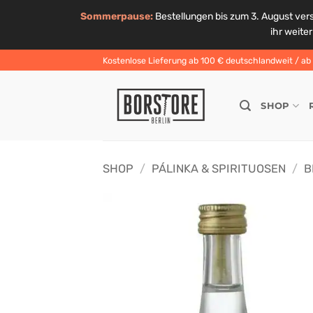
Sommerpause:
Bestellungen bis zum 3. August ver
ihr weite
Zum
Kostenlose Lieferung ab 100 € deutschlandweit / ab 6
Inhalt
springen
SHOP
SHOP
/
PÁLINKA & SPIRITUOSEN
/
B