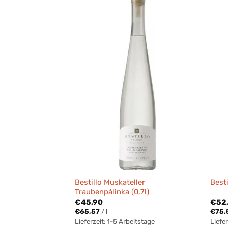
Bestillo Muskateller
Besti
Traubenpálinka (0,7l)
€
45,90
€
52
€
65,57
/
l
€
75,
Lieferzeit:
1-5 Arbeitstage
Liefer