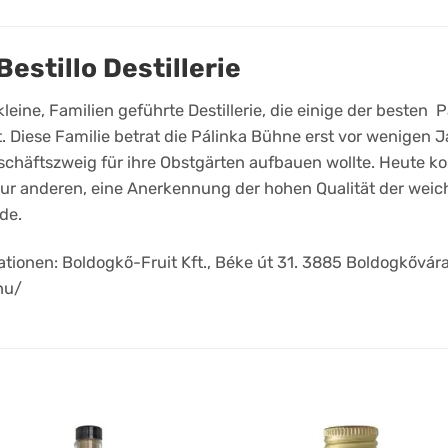
Bestillo Destillerie
e kleine, Familien geführte Destillerie, die einige der besten 
. Diese Familie betrat die Pálinka Bühne erst vor wenigen Ja
chäftszweig für ihre Obstgärten aufbauen wollte. Heute k
ur anderen, eine Anerkennung der hohen Qualität der wei
de.
tionen: Boldogkő-Fruit Kft., Béke út 31. 3885 Boldogkővára
.hu/