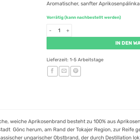
Aromatischer, sanfter Aprikosenpálinka
Vorrätig (kann nachbestellt werden)
Bestillo Gönc Aprikosenpálinka (0,03l) 
IN DEN 
Lieferzeit:
1-5 Arbeitstage
che, weiche Aprikosenbrand besteht zu 100% aus Aprikosen,
tadt Gönc herum, am Rand der Tokajer Region, zur Reife g
klassischer ungarischer Obstbrand, der durch Destillation lo