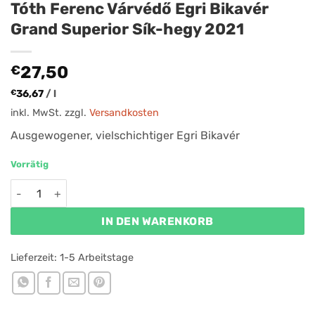
Tóth Ferenc Várvédő Egri Bikavér
Grand Superior Sík-hegy 2021
€
27,50
€
36,67
/
l
inkl. MwSt.
zzgl.
Versandkosten
Ausgewogener, vielschichtiger Egri Bikavér
Vorrätig
Tóth Ferenc Várvédő Egri Bikavér Grand Superior Sík-hegy 
IN DEN WARENKORB
Lieferzeit:
1-5 Arbeitstage