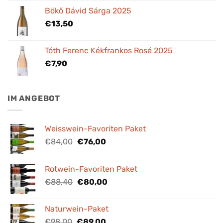
Bökő Dávid Sárga 2025
€
13,50
Tóth Ferenc Kékfrankos Rosé 2025
€
7,90
IM ANGEBOT
Weisswein-Favoriten Paket
Ursprünglicher
Aktueller
€
84,00
€
76,00
Preis
Preis
war:
ist:
Rotwein-Favoriten Paket
€84,00
€76,00.
Ursprünglicher
Aktueller
€
88,40
€
80,00
Preis
Preis
war:
ist:
Naturwein-Paket
€88,40
€80,00.
Ursprünglicher
Aktueller
€
98,00
€
89,00