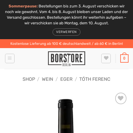
Sommerpause:
Bestellungen bis zum 3. August verschicken wir
noch wie gewohnt. Vom 4. bis 8. August bleiben unser Laden und der
Versand geschlossen. Bestellungen könnt ihr weiterhin aufgeben –
wir verschicken sie ab Montag, dem 10. August.
VERWERFEN
Zum
Kostenlose Lieferung ab 100 € deutschlandweit / ab 60 € in Berlin!
Inhalt
springen
0
SHOP
/
WEIN
/
EGER
/
TÓTH FERENC