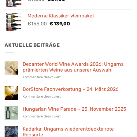
Preis
Preis
war:
ist:
Moderne Klassiker Weinpaket
€98,00
€89,00.
Ursprünglicher
Aktueller
€
155,00
€
139,00
Preis
Preis
war:
ist:
€155,00
€139,00.
AKTUELLE BEITRÄGE
Decanter World Wine Awards 2026: Ungarns
prämierten Weine aus unserer Auswahl
für
Kommentare deaktiviert
Decanter
World
BorStore Fachverkostung – 24. März 2026
Wine
für
Kommentare deaktiviert
Awards
BorStore
2026:
Fachverkostung
Hungarian Wine Parade – 25. November 2025
Ungarns
–
prämierten
für
Kommentare deaktiviert
24.
Weine
Hungarian
März
aus
Wine
2026
Kadarka: Ungarns wiederentdeckte rote
unserer
Parade
Rebsorte
Auswahl
–