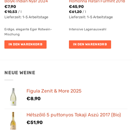
Bolyki Indián Nyár 2024
Homonna Határi Furmint 2018
€
7,90
€
45,90
€
10,53
/
l
€
61,20
/
l
Lieferzeit:
1-5 Arbeitstage
Lieferzeit:
1-5 Arbeitstage
Erdige, elegante Eger Rotwein-
Intensive Lagenauswahl
Mischung
IN DEN WARENKORB
IN DEN WARENKORB
NEUE WEINE
Figula Zenit & More 2025
€
8,90
Hétszőlő 5 puttonyos Tokaji Aszú 2017 (Bio)
€
51,90