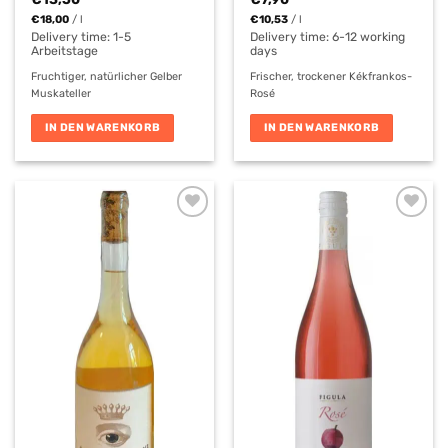
€
18,00
/
l
€
10,53
/
l
Delivery time:
1-5
Delivery time: 6-12 working
Arbeitstage
days
Fruchtiger, natürlicher Gelber
Frischer, trockener Kékfrankos-
Muskateller
Rosé
IN DEN WARENKORB
IN DEN WARENKORB