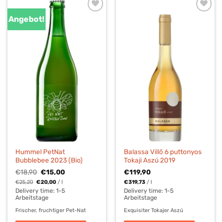
Angebot!
Hummel PetNat
Balassa Villő 6 puttonyos
Bubblebee 2023 (Bio)
Tokaji Aszú 2019
Ursprünglicher
Aktueller
€
18,90
€
15,00
€
119,90
Preis
Preis
€
25,20
€
20,00
/
l
€
319,73
/
l
war:
ist:
€18,90
€15,00.
Delivery time:
1-5
Delivery time:
1-5
Arbeitstage
Arbeitstage
Frischer, fruchtiger Pet-Nat
Exquisiter Tokajer Aszú