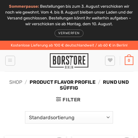
Sommerpause:
Bestellungen bis zum 3. August verschicken wir
noch wie gewohnt. Vom 4. bis 8. August bleiben unser Laden und der
Versand geschlossen. Bestellungen könnt ihr weiterhin aufgeben –
wir verschicken sie ab Montag, dem 10. August.
VERWERFEN
Zum
Kostenlose Lieferung ab 100 € deutschlandweit / ab 60 € in Berlin!
Inhalt
springen
0
SHOP
/
PRODUCT FLAVOR PROFILE
/
RUND UND
SÜFFIG
FILTER