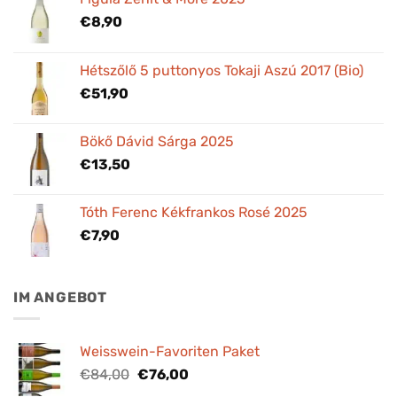
€
8,90
Hétszőlő 5 puttonyos Tokaji Aszú 2017 (Bio)
€
51,90
Bökő Dávid Sárga 2025
€
13,50
Tóth Ferenc Kékfrankos Rosé 2025
€
7,90
IM ANGEBOT
Weisswein-Favoriten Paket
Ursprünglicher
Aktueller
€
84,00
€
76,00
Preis
Preis