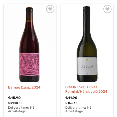
Gizella Tokaji Cuvée
Barnag Dzsúz 2024
Furmint/Hárslevelű 2024
€
15,90
€
11,90
€
21,20
/
l
€
15,87
/
l
Delivery time:
1-5
Delivery time:
1-5
Arbeitstage
Arbeitstage