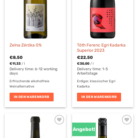
Tóth Ferenc Egri Kadarka
Zelna Zéróka 0%
Superior 2023
€
8,50
€
22,50
€
11,33
/
l
€
30,00
/
l
Delivery time: 6-12 working
Delivery time:
1-5
days
Arbeitstage
Erfrischende alkoholfreie
Erdiger, klassischer Egri
Weinalternative
Kadarka
IN DEN WARENKORB
IN DEN WARENKORB
Angebot!