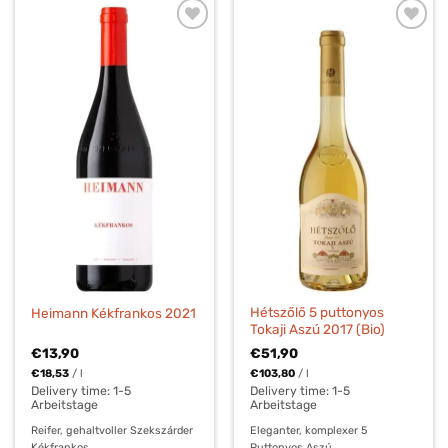
Hétszőlő 5 puttonyos
Heimann Kékfrankos 2021
Tokaji Aszú 2017 (Bio)
€
13,90
€
51,90
€
18,53
/
l
€
103,80
/
l
Delivery time:
1-5
Delivery time:
1-5
Arbeitstage
Arbeitstage
Reifer, gehaltvoller Szekszárder
Eleganter, komplexer 5
Kékfrankos
Puttonyos Aszú