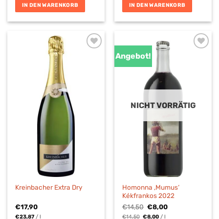
IN DEN WARENKORB
IN DEN WARENKORB
Angebot!
NICHT VORRÄTIG
Homonna ‚Mumus‘
Kreinbacher Extra Dry
Kékfrankos 2022
Ursprünglicher
Aktueller
€
17,90
€
14,50
€
8,00
Preis
Preis
€
23,87
/
l
€
14,50
€
8,00
/
l