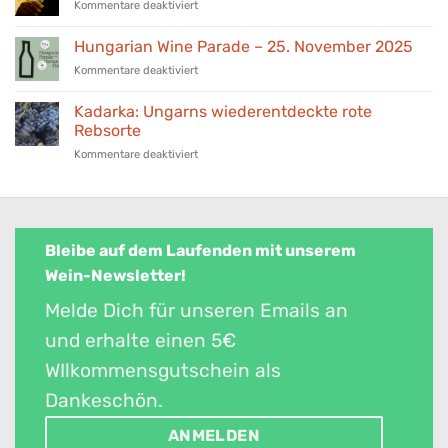
für
Kommentare deaktiviert
Awards
BorStore
2026:
Fachverkostung
Hungarian Wine Parade – 25. November 2025
Ungarns
–
prämierten
für
Kommentare deaktiviert
24.
Weine
Hungarian
März
aus
Wine
2026
Kadarka: Ungarns wiederentdeckte rote
unserer
Parade
Rebsorte
Auswahl
–
für
Kommentare deaktiviert
25.
Kadarka:
November
Ungarns
2025
wiederentdeckte
rote
Rebsorte
Bleibe auf dem Laufenden mit unserem
Wein-Newsletter!
Melde Dich für unseren Emails an
und erhalte einen 5€
WIlkommensgutschein als
Dankeschön.
ANMELDEN