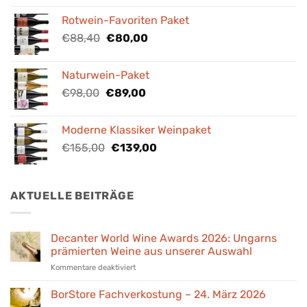
war:
ist:
Rotwein-Favoriten Paket
€84,00
€76,00.
Ursprünglicher
Aktueller
€
88,40
€
80,00
Preis
Preis
war:
ist:
Naturwein-Paket
€88,40
€80,00.
Ursprünglicher
Aktueller
€
98,00
€
89,00
Preis
Preis
war:
ist:
Moderne Klassiker Weinpaket
€98,00
€89,00.
Ursprünglicher
Aktueller
€
155,00
€
139,00
Preis
Preis
war:
ist:
€155,00
€139,00.
AKTUELLE BEITRÄGE
Decanter World Wine Awards 2026: Ungarns
prämierten Weine aus unserer Auswahl
für
Kommentare deaktiviert
Decanter
World
BorStore Fachverkostung – 24. März 2026
Wine