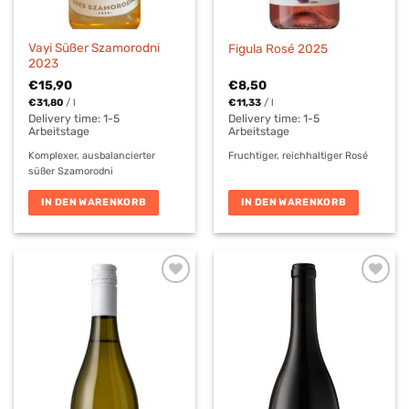
Vayi Süßer Szamorodni
Figula Rosé 2025
2023
€
15,90
€
8,50
€
31,80
/
l
€
11,33
/
l
Delivery time:
1-5
Delivery time:
1-5
Arbeitstage
Arbeitstage
Komplexer, ausbalancierter
Fruchtiger, reichhaltiger Rosé
süßer Szamorodni
IN DEN WARENKORB
IN DEN WARENKORB