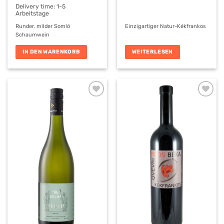
war:
ist:
€14,50
€8,00.
Delivery time:
1-5
Arbeitstage
Runder, milder Somló
Einzigartiger Natur-Kékfrankos
Schaumwein
IN DEN WARENKORB
WEITERLESEN