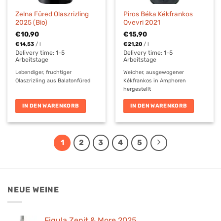
Zelna Füred Olaszrizling
Piros Béka Kékfrankos
2025 (Bio)
Qvevri 2021
€
10,90
€
15,90
€
14,53
/
l
€
21,20
/
l
Delivery time:
1-5
Delivery time:
1-5
Arbeitstage
Arbeitstage
Lebendiger, fruchtiger
Weicher, ausgewogener
Olaszrizling aus Balatonfüred
Kékfrankos in Amphoren
hergestellt
IN DEN WARENKORB
IN DEN WARENKORB
1
2
3
4
5
NEUE WEINE
Figula Zenit & More 2025