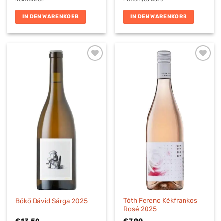
IN DEN WARENKORB
IN DEN WARENKORB
Tóth Ferenc Kékfrankos
Bökő Dávid Sárga 2025
Rosé 2025
€
13,50
€
7,90