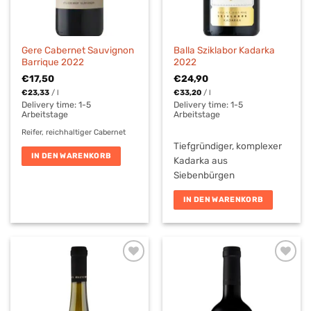
Gere Cabernet Sauvignon
Balla Sziklabor Kadarka
Barrique 2022
2022
€
17,50
€
24,90
€
23,33
/
l
€
33,20
/
l
Delivery time:
1-5
Delivery time:
1-5
Arbeitstage
Arbeitstage
Reifer, reichhaltiger Cabernet
Tiefgründiger, komplexer
IN DEN WARENKORB
Kadarka aus
Siebenbürgen
IN DEN WARENKORB