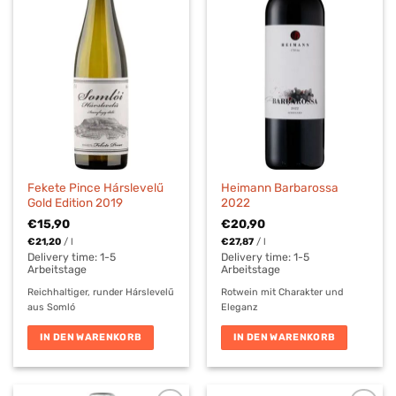
Fekete Pince Hárslevelű
Heimann Barbarossa
Gold Edition 2019
2022
€
15,90
€
20,90
€
21,20
/
l
€
27,87
/
l
Delivery time:
1-5
Delivery time:
1-5
Arbeitstage
Arbeitstage
Reichhaltiger, runder Hárslevelű
Rotwein mit Charakter und
aus Somló
Eleganz
IN DEN WARENKORB
IN DEN WARENKORB