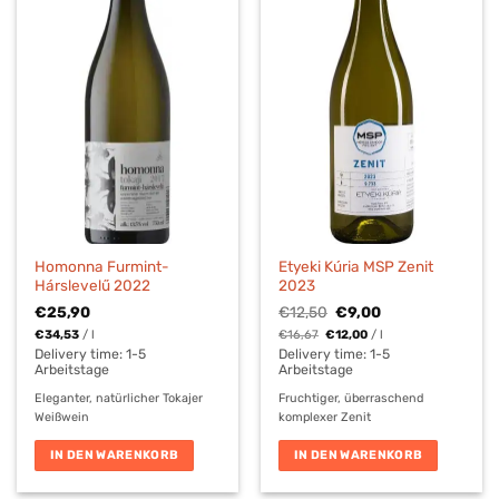
Homonna Furmint-
Etyeki Kúria MSP Zenit
Hárslevelű 2022
2023
Ursprünglicher
Aktueller
€
25,90
€
12,50
€
9,00
Preis
Preis
€
34,53
/
l
€
16,67
€
12,00
/
l
war:
ist:
€12,50
€9,00.
Delivery time:
1-5
Delivery time:
1-5
Arbeitstage
Arbeitstage
Eleganter, natürlicher Tokajer
Fruchtiger, überraschend
Weißwein
komplexer Zenit
IN DEN WARENKORB
IN DEN WARENKORB