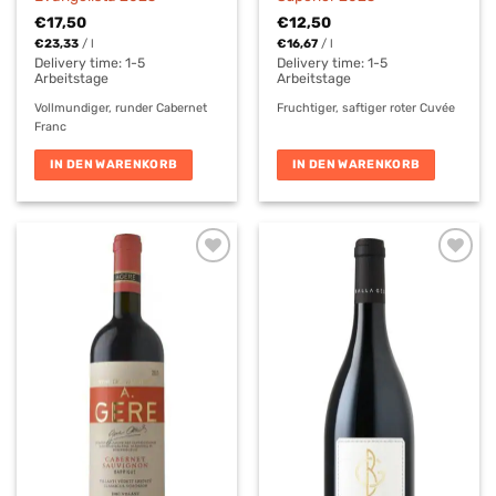
€
17,50
€
12,50
€
23,33
/
l
€
16,67
/
l
Delivery time:
1-5
Delivery time:
1-5
Arbeitstage
Arbeitstage
Vollmundiger, runder Cabernet
Fruchtiger, saftiger roter Cuvée
Franc
IN DEN WARENKORB
IN DEN WARENKORB