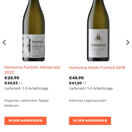
Homonna Furmint-Hárslevelű
Homonna Határi Furmint 2018
2022
€
25,90
€
45,90
€
34,53
/
l
€
61,20
/
l
Lieferzeit:
1-5 Arbeitstage
Lieferzeit:
1-5 Arbeitstage
Eleganter, natürlicher Tokajer
Intensive Lagenauswahl
Weißwein
IN DEN WARENKORB
IN DEN WARENKORB