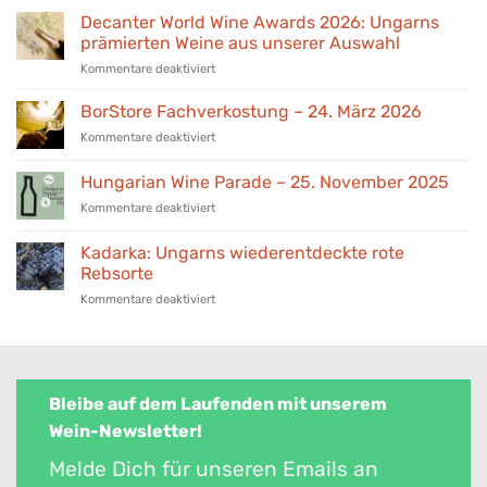
Decanter World Wine Awards 2026: Ungarns
prämierten Weine aus unserer Auswahl
für
Kommentare deaktiviert
Decanter
World
BorStore Fachverkostung – 24. März 2026
Wine
für
Kommentare deaktiviert
Awards
BorStore
2026:
Fachverkostung
Hungarian Wine Parade – 25. November 2025
Ungarns
–
prämierten
für
Kommentare deaktiviert
24.
Weine
Hungarian
März
aus
Wine
2026
Kadarka: Ungarns wiederentdeckte rote
unserer
Parade
Rebsorte
Auswahl
–
für
Kommentare deaktiviert
25.
Kadarka:
November
Ungarns
2025
wiederentdeckte
rote
Rebsorte
Bleibe auf dem Laufenden mit unserem
Wein-Newsletter!
Melde Dich für unseren Emails an