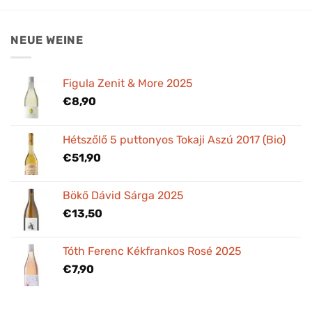
NEUE WEINE
Figula Zenit & More 2025
€
8,90
Hétszőlő 5 puttonyos Tokaji Aszú 2017 (Bio)
€
51,90
Bökő Dávid Sárga 2025
€
13,50
Tóth Ferenc Kékfrankos Rosé 2025
€
7,90