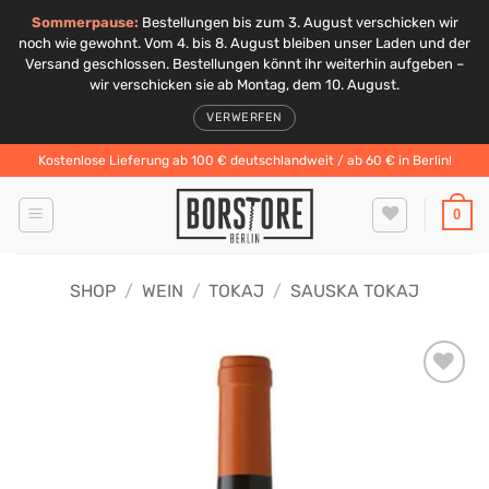
Sommerpause:
Bestellungen bis zum 3. August verschicken wir
noch wie gewohnt. Vom 4. bis 8. August bleiben unser Laden und der
Versand geschlossen. Bestellungen könnt ihr weiterhin aufgeben –
wir verschicken sie ab Montag, dem 10. August.
VERWERFEN
Zum
Kostenlose Lieferung ab 100 € deutschlandweit / ab 60 € in Berlin!
Inhalt
springen
0
SHOP
/
WEIN
/
TOKAJ
/
SAUSKA TOKAJ