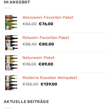
IM ANGEBOT
Weisswein-Favoriten Paket
Ursprünglicher
Aktueller
€
84,00
€
76,00
Preis
Preis
war:
ist:
Rotwein-Favoriten Paket
€84,00
€76,00.
Ursprünglicher
Aktueller
€
88,40
€
80,00
Preis
Preis
war:
ist:
Naturwein-Paket
€88,40
€80,00.
Ursprünglicher
Aktueller
€
98,00
€
89,00
Preis
Preis
war:
ist:
Moderne Klassiker Weinpaket
€98,00
€89,00.
Ursprünglicher
Aktueller
€
155,00
€
139,00
Preis
Preis
war:
ist:
€155,00
€139,00.
AKTUELLE BEITRÄGE