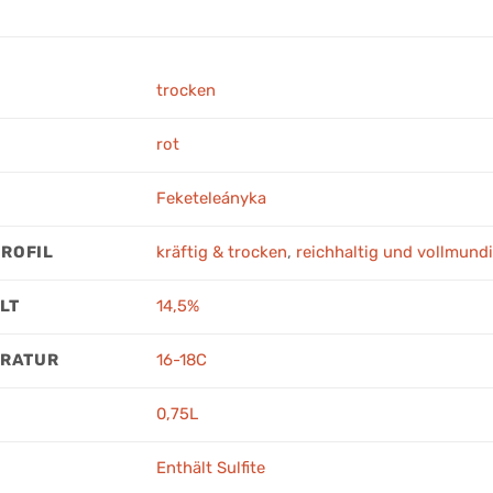
trocken
rot
Feketeleányka
ROFIL
kräftig & trocken
,
reichhaltig und vollmund
LT
14,5%
ERATUR
16-18C
0,75L
Enthält Sulfite