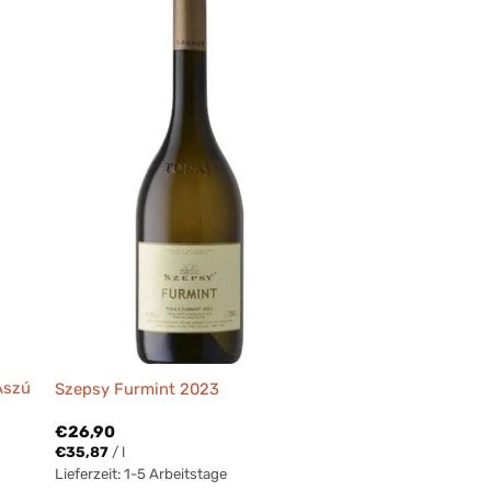
Aszú
Szepsy Furmint 2023
€
26,90
€
35,87
/
l
Lieferzeit:
1-5 Arbeitstage