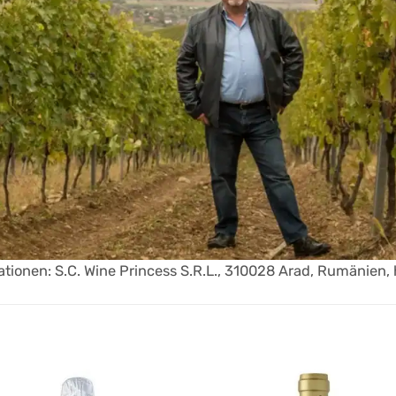
tionen: S.C. Wine Princess S.R.L., 310028 Arad, Rumänien,