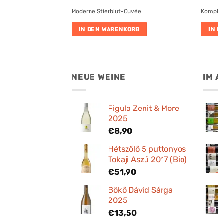
Moderne Stierblut-Cuvée
Kompl
IN DEN WARENKORB
IN
NEUE WEINE
IM
Figula Zenit & More
2025
€
8,90
Hétszőlő 5 puttonyos
Tokaji Aszú 2017 (Bio)
€
51,90
Bökő Dávid Sárga
2025
€
13,50