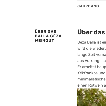
JAHRGANG
Über das
ÜBER DAS
BALLA GÉZA
WEINGUT
Géza Balla ist 
wird die Wieder
lange Zeit vern
aus Vulkangeste
Er arbeitet hau
Kékfrankos und 
minimalistische
einen Rotwein au