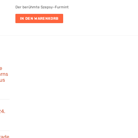
Der berühmte Szepsy-Furmint
IN DEN WARENKORB
e
rns
us
anter
ld
e
24.
rds
6:
arns
Store
mierten
hverkostung
rade
ne