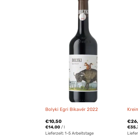
Bolyki Egri Bikavér 2022
Krei
€
10,50
€
26
€
14,00
/
l
€
35,
Lieferzeit:
1-5 Arbeitstage
Liefer