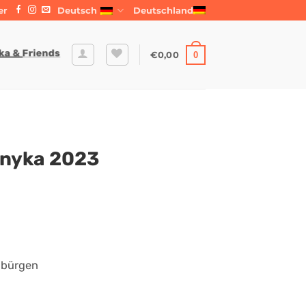
er
Deutsch
Deutschland
€
0,00
0
ányka 2023
enbürgen