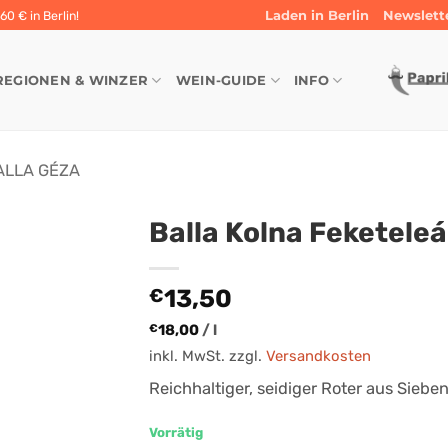
Laden in Berlin
Newslett
0 € in Berlin!
REGIONEN & WINZER
WEIN-GUIDE
INFO
ALLA GÉZA
Balla Kolna Feketele
13,50
€
18,00
/
l
€
inkl. MwSt.
zzgl.
Versandkosten
Reichhaltiger, seidiger Roter aus Sieb
Vorrätig