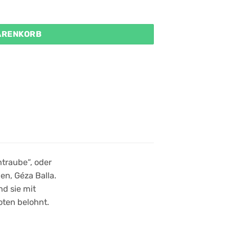
WARENKORB
traube“, oder
n, Géza Balla.
nd sie mit
ten belohnt.