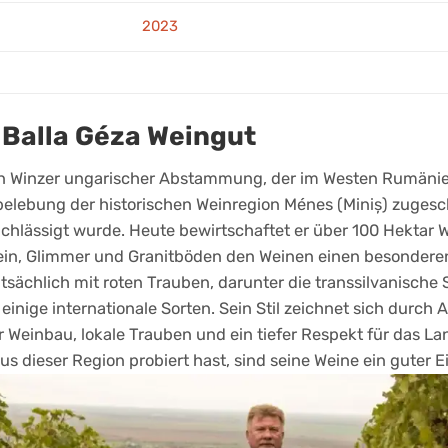
2023
 Balla Géza Weingut
ein Winzer ungarischer Abstammung, der im Westen Rumänien
belebung der historischen Weinregion Ménes (Miniș) zugesch
achlässigt wurde. Heute bewirtschaftet er über 100 Hektar
in, Glimmer und Granitböden den Weinen einen besonderen 
ptsächlich mit roten Trauben, darunter die transsilvanische
einige internationale Sorten. Sein Stil zeichnet sich durch
r Weinbau, lokale Trauben und ein tiefer Respekt für das La
s dieser Region probiert hast, sind seine Weine ein guter Ei