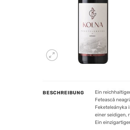
Ein reichhalti
BESCHREIBUNG
Fetească neagră
Feketeleányka is
einer seidigen,
Ein einzigartig