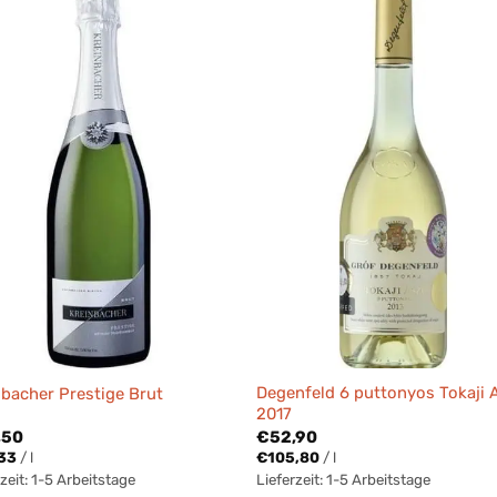
Degenfeld 6 puttonyos Tokaji 
nbacher Prestige Brut
2017
,50
€
52,90
33
/
l
€
105,80
/
l
zeit:
1-5 Arbeitstage
Lieferzeit:
1-5 Arbeitstage