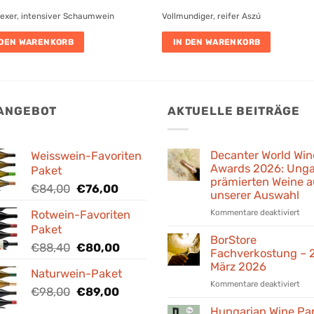
exer, intensiver Schaumwein
Vollmundiger, reifer Aszú
 DEN WARENKORB
IN DEN WARENKORB
 ANGEBOT
AKTUELLE BEITRÄGE
Decanter World Win
Weisswein-Favoriten
Awards 2026: Unga
Paket
prämierten Weine a
Ursprünglicher
Aktueller
€
84,00
€
76,00
unserer Auswahl
Preis
Preis
für
Kommentare deaktiviert
Rotwein-Favoriten
war:
ist:
Dec
Paket
€84,00
€76,00.
Wor
BorStore
Ursprünglicher
Aktueller
€
88,40
€
80,00
Win
Fachverkostung – 
Preis
Preis
Awa
März 2026
Naturwein-Paket
war:
ist:
202
für
Kommentare deaktiviert
Ung
€88,40
Ursprünglicher
Aktueller
€80,00.
€
98,00
€
89,00
Bor
prä
Preis
Preis
Fac
Hungarian Wine Pa
Wei