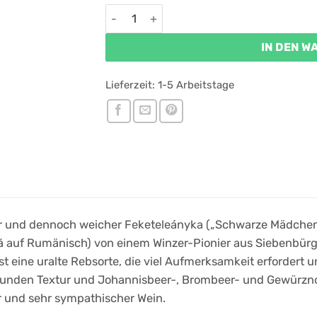
Balla Kolna Feketeleányka 2023 Menge
IN DEN 
Lieferzeit:
1-5 Arbeitstage
ger und dennoch weicher Feketeleányka („Schwarze Mädchen
 auf Rumänisch) von einem Winzer-Pionier aus Siebenbürge
t eine uralte Rebsorte, die viel Aufmerksamkeit erfordert u
 runden Textur und Johannisbeer-, Brombeer- und Gewürzno
er und sehr sympathischer Wein.