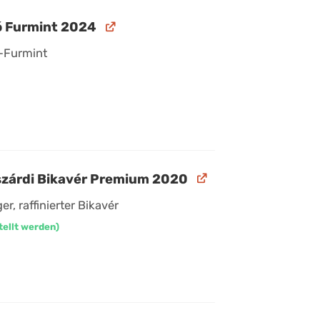
ó Furmint 2024
n-Furmint
kszárdi Bikavér Premium 2020
er, raffinierter Bikavér
tellt werden)