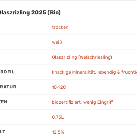
laszrizling 2025 (Bio)
trocken
weiß
Olaszrizling (Welschriesling)
ROFIL
knackige Mineralität
,
lebendig & fruchti
ERATUR
10-12C
TEN
biozertifiziert
,
wenig Eingriff
0,75L
LT
12,5%