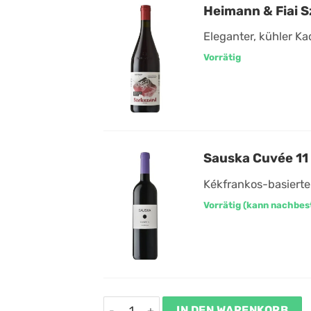
Heimann & Fiai S
Eleganter, kühler K
Vorrätig
Sauska Cuvée 11
Kékfrankos-basiert
Vorrätig (kann nachbes
Festliche Sommerweine Paket Menge
IN DEN WARENKORB