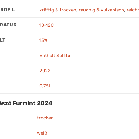
ROFIL
kräftig & trocken
,
rauchig & vulkanisch
,
reich
ERATUR
10-12C
LT
13%
Enthält Sulfite
2022
0,75L
ászó Furmint 2024
trocken
weiß