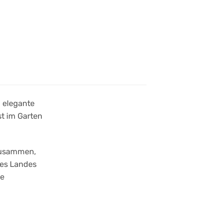
, elegante
t im Garten
 zusammen,
des Landes
ne