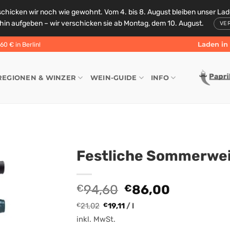
schicken wir noch wie gewohnt. Vom 4. bis 8. August bleiben unser La
rhin aufgeben – wir verschicken sie ab Montag, dem 10. August.
VE
Laden in 
0 € in Berlin!
REGIONEN & WINZER
WEIN-GUIDE
INFO
Festliche Sommerwei
Ursprünglicher
Aktueller
94,60
86,00
€
€
Preis
Preis
21,02
19,11
/
l
€
€
war:
ist:
inkl. MwSt.
€94,60
€86,00.