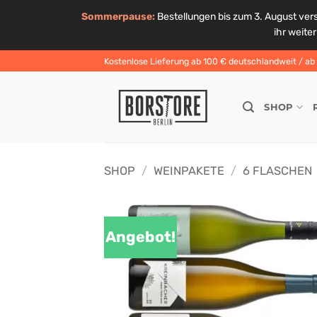
Sommerpause:
Bestellungen bis zum 3. August ver
ihr weite
Zum
Kostenlose Lieferung ab 100 € deutschlandweit / ab 6
Inhalt
springen
SHOP
SHOP
/
WEINPAKETE
/
6 FLASCHEN
Angebot!