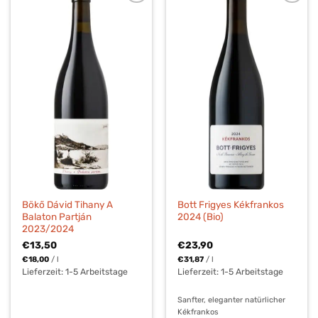
Bökő Dávid Tihany A
Bott Frigyes Kékfrankos
Balaton Partján
2024 (Bio)
2023/2024
€
13,50
€
23,90
€
18,00
/
l
€
31,87
/
l
Lieferzeit:
1-5 Arbeitstage
Lieferzeit:
1-5 Arbeitstage
Sanfter, eleganter natürlicher
Kékfrankos