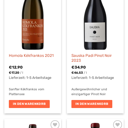
Sauska Padi Pinot Noir
Homola Kékfrankos 2021
2023
€
12,90
€
34,90
€
17,20
/
l
€
46,53
/
l
Lieferzeit:
1-5 Arbeitstage
Lieferzeit:
1-5 Arbeitstage
Sanfter Kékfrankos vom
Außergewöhnlicher und
Plattensee
einzigartiger Pinot Noir
IN DEN WARENKORB
IN DEN WARENKORB