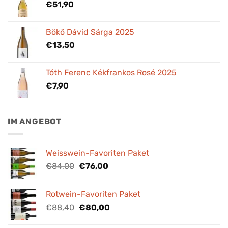
€
51,90
Bökő Dávid Sárga 2025
€
13,50
Tóth Ferenc Kékfrankos Rosé 2025
€
7,90
IM ANGEBOT
Weisswein-Favoriten Paket
Ursprünglicher
Aktueller
€
84,00
€
76,00
Preis
Preis
war:
ist:
Rotwein-Favoriten Paket
€84,00
€76,00.
Ursprünglicher
Aktueller
€
88,40
€
80,00
Preis
Preis