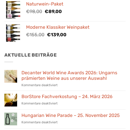
war:
ist:
Naturwein-Paket
€88,40
€80,00.
Ursprünglicher
Aktueller
€
98,00
€
89,00
Preis
Preis
war:
ist:
Moderne Klassiker Weinpaket
€98,00
€89,00.
Ursprünglicher
Aktueller
€
155,00
€
139,00
Preis
Preis
war:
ist:
€155,00
€139,00.
AKTUELLE BEITRÄGE
Decanter World Wine Awards 2026: Ungarns
prämierten Weine aus unserer Auswahl
für
Kommentare deaktiviert
Decanter
World
BorStore Fachverkostung – 24. März 2026
Wine
für
Kommentare deaktiviert
Awards
BorStore
2026:
Fachverkostung
Hungarian Wine Parade – 25. November 2025
Ungarns
–
prämierten
für
Kommentare deaktiviert
24.
Weine
Hungarian
März
aus