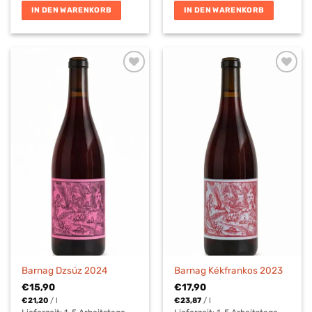
IN DEN WARENKORB
IN DEN WARENKORB
Barnag Dzsúz 2024
Barnag Kékfrankos 2023
€
15,90
€
17,90
€
21,20
/
l
€
23,87
/
l