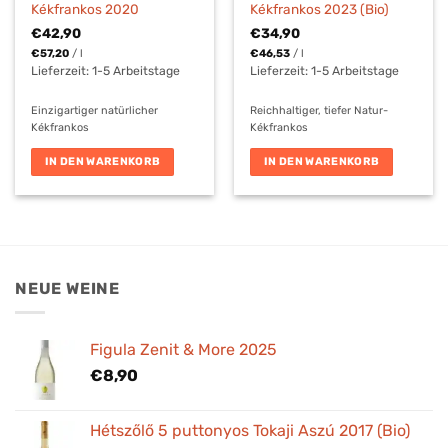
Kékfrankos 2020
Kékfrankos 2023 (Bio)
€
42,90
€
34,90
€
57,20
/
l
€
46,53
/
l
Lieferzeit:
1-5 Arbeitstage
Lieferzeit:
1-5 Arbeitstage
Einzigartiger natürlicher
Reichhaltiger, tiefer Natur-
Kékfrankos
Kékfrankos
IN DEN WARENKORB
IN DEN WARENKORB
NEUE WEINE
Figula Zenit & More 2025
€
8,90
Hétszőlő 5 puttonyos Tokaji Aszú 2017 (Bio)