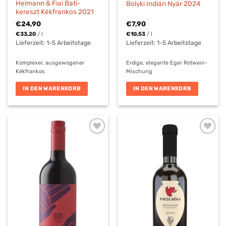
Heimann & Fiai Bati-
Bolyki Indián Nyár 2024
kereszt Kékfrankos 2021
€
24,90
€
7,90
€
33,20
/
l
€
10,53
/
l
Lieferzeit:
1-5 Arbeitstage
Lieferzeit:
1-5 Arbeitstage
Komplexer, ausgewogener
Erdige, elegante Eger Rotwein-
Kékfrankos
Mischung
IN DEN WARENKORB
IN DEN WARENKORB