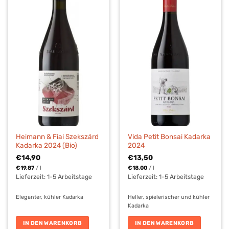
Heimann & Fiai Szekszárd
Vida Petit Bonsai Kadarka
Kadarka 2024 (Bio)
2024
€
14,90
€
13,50
€
19,87
/
l
€
18,00
/
l
Lieferzeit:
1-5 Arbeitstage
Lieferzeit:
1-5 Arbeitstage
Eleganter, kühler Kadarka
Heller, spielerischer und kühler
Kadarka
IN DEN WARENKORB
IN DEN WARENKORB