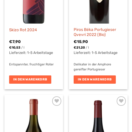
Piros Béka Portugieser
Skizo Rot 2024
Qvevri 2022 (Bio)
€
7,90
€
15,90
€
10,53
/
l
€
21,20
/
l
Lieferzeit:
1-5 Arbeitstage
Lieferzeit:
1-5 Arbeitstage
Entspannter, fruchtiger Roter
Delikater in der Amphore
gereifter Portugieser
IN DEN WARENKORB
IN DEN WARENKORB