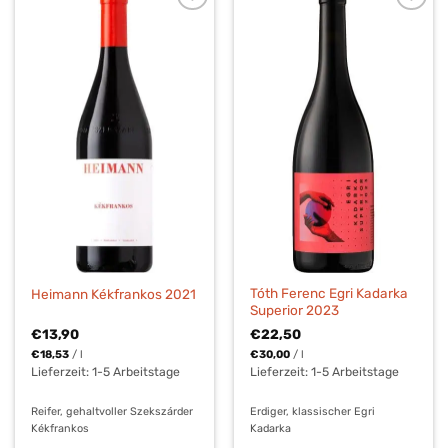
Tóth Ferenc Egri Kadarka
Heimann Kékfrankos 2021
Superior 2023
€
13,90
€
22,50
€
18,53
/
l
€
30,00
/
l
Lieferzeit:
1-5 Arbeitstage
Lieferzeit:
1-5 Arbeitstage
Reifer, gehaltvoller Szekszárder
Erdiger, klassischer Egri
Kékfrankos
Kadarka