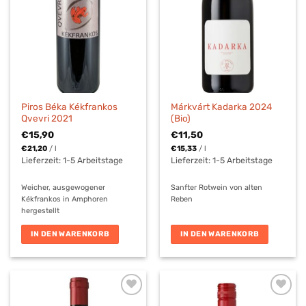
Piros Béka Kékfrankos
Márkvárt Kadarka 2024
Qvevri 2021
(Bio)
€
15,90
€
11,50
€
21,20
/
l
€
15,33
/
l
Lieferzeit:
1-5 Arbeitstage
Lieferzeit:
1-5 Arbeitstage
Weicher, ausgewogener
Sanfter Rotwein von alten
Kékfrankos in Amphoren
Reben
hergestellt
IN DEN WARENKORB
IN DEN WARENKORB