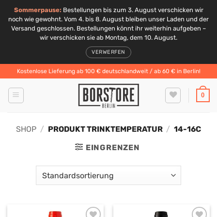
Sommerpause:
Bestellungen bis zum 3. August verschicken wir
noch wie gewohnt. Vom 4. bis 8. August bleiben unser Laden und der
Versand geschlossen. Bestellungen könnt ihr weiterhin aufgeben –
wir verschicken sie ab Montag, dem 10. August.
VERWERFEN
Zum
Kostenlose Lieferung ab 100 € deutschlandweit / ab 60 € in Berlin!
Inhalt
springen
0
SHOP
/
PRODUKT TRINKTEMPERATUR
/
14-16C
EINGRENZEN