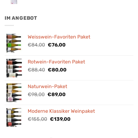
IM ANGEBOT
Weisswein-Favoriten Paket
Ursprünglicher
Aktueller
€
84,00
€
76,00
Preis
Preis
war:
ist:
Rotwein-Favoriten Paket
€84,00
€76,00.
Ursprünglicher
Aktueller
€
88,40
€
80,00
Preis
Preis
war:
ist:
Naturwein-Paket
€88,40
€80,00.
Ursprünglicher
Aktueller
€
98,00
€
89,00
Preis
Preis
war:
ist:
Moderne Klassiker Weinpaket
€98,00
€89,00.
Ursprünglicher
Aktueller
€
155,00
€
139,00
Preis
Preis
war:
ist: