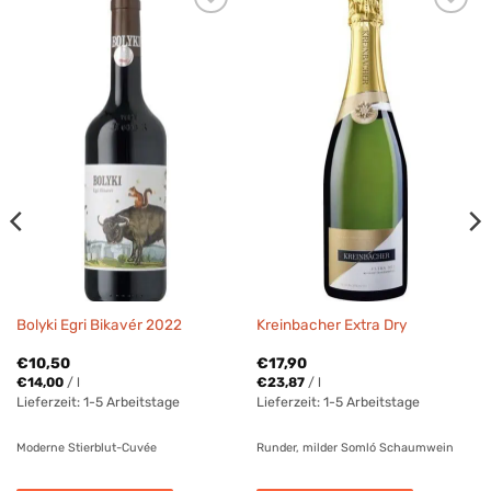
Bolyki Egri Bikavér 2022
Kreinbacher Extra Dry
€
10,50
€
17,90
€
14,00
/
l
€
23,87
/
l
Lieferzeit:
1-5 Arbeitstage
Lieferzeit:
1-5 Arbeitstage
Moderne Stierblut-Cuvée
Runder, milder Somló Schaumwein