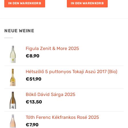
IN DEN WARENKORB
IN DEN WARENKORB
NEUE WEINE
Figula Zenit & More 2025
€
8,90
Hétszőlő 5 puttonyos Tokaji Aszú 2017 (Bio)
€
51,90
Bökő Dávid Sárga 2025
€
13,50
Tóth Ferenc Kékfrankos Rosé 2025
€
7,90