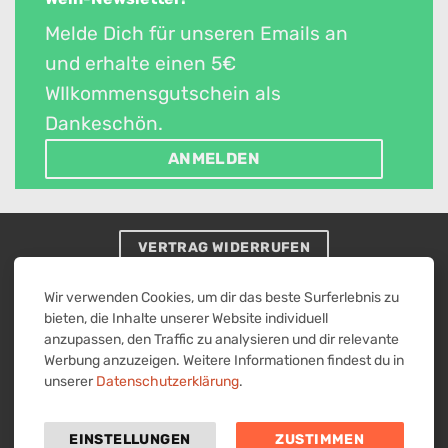
Melde Dich für unseren Emails an
und erhalte einen 5€
WIlkommensgutschein als
Dankeschön.
ANMELDEN
VERTRAG WIDERRUFEN
Visa
MasterCard
American
PayPal
Überweisung
Wir verwenden Cookies, um dir das beste Surferlebnis zu
Express
2
bieten, die Inhalte unserer Website individuell
IMPRESSUM
ALLGEMEINE GESCHÄFTSBEDINGUNGEN MIT
anzupassen, den Traffic zu analysieren und dir relevante
KUNDENINFORMATIONEN
Werbung anzuzeigen. Weitere Informationen findest du in
WIDERRUFSBELEHRUNG & WIDERRUFSFORMULAR
DATENSCHUTZERKLÄRUNG
unserer
Datenschutzerklärung
.
Alle Preise verstehen sich in Euro inklusive Umsatzsteuer
zzgl. Versandkosten.
EINSTELLUNGEN
ZUSTIMMEN