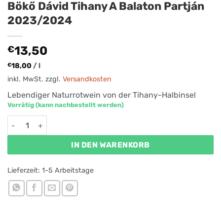
Bökő Dávid Tihany A Balaton Partján
2023/2024
€
13,50
€
18,00
/
l
inkl. MwSt.
zzgl.
Versandkosten
Lebendiger Naturrotwein von der Tihany-Halbinsel
Vorrätig (kann nachbestellt werden)
Bökő Dávid Tihany A Balaton Partján 2023/2024 Menge
IN DEN WARENKORB
Lieferzeit:
1-5 Arbeitstage