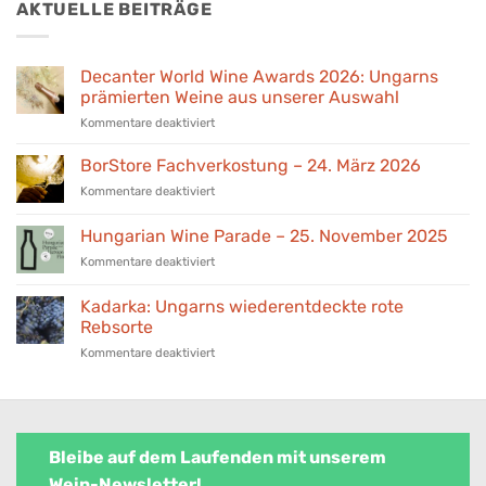
€155,00
€139,00.
AKTUELLE BEITRÄGE
Decanter World Wine Awards 2026: Ungarns
prämierten Weine aus unserer Auswahl
für
Kommentare deaktiviert
Decanter
World
BorStore Fachverkostung – 24. März 2026
Wine
für
Kommentare deaktiviert
Awards
BorStore
2026:
Fachverkostung
Hungarian Wine Parade – 25. November 2025
Ungarns
–
prämierten
für
Kommentare deaktiviert
24.
Weine
Hungarian
März
aus
Wine
2026
Kadarka: Ungarns wiederentdeckte rote
unserer
Parade
Rebsorte
Auswahl
–
für
Kommentare deaktiviert
25.
Kadarka:
November
Ungarns
2025
wiederentdeckte
rote
Rebsorte
Bleibe auf dem Laufenden mit unserem
Wein-Newsletter!