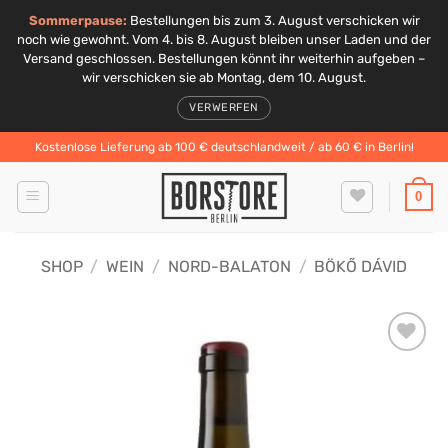
Sommerpause:
Bestellungen bis zum 3. August verschicken wir
noch wie gewohnt. Vom 4. bis 8. August bleiben unser Laden und der
Versand geschlossen. Bestellungen könnt ihr weiterhin aufgeben –
wir verschicken sie ab Montag, dem 10. August.
VERWERFEN
Zum
Kostenlose Lieferung ab 100 € deutschlandweit / ab 60 € in Berlin!
Inhalt
springen
0
SHOP
/
WEIN
/
NORD-BALATON
/
BÖKŐ DÁVID